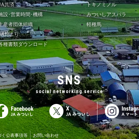
JA共済
トキノミノル
施設･営業時間･機構
みついしアスパラ
生産者団体組織
軽種馬
JAだより
各種書類ダウンロード
SNS
social networking service
づく公表事項等
お問い合わせ