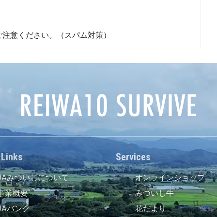
ご注意ください。（スパム対策）
 Links
Services
JAみついしについて
オンラインショップ
事業概要
みついし牛
JAバンク
花だより