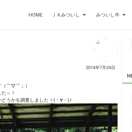
HOME
ＪＡみついし
みついし牛
2014年7月24日
N
す（￣▽￣；）
した～！
どうかを調査しましたヽ(・∀・)ﾉ