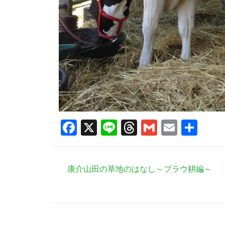
Facebook
X
Line
Threads
Gmail
Email
共
有
康介山田の草地のはなし～プラウ耕編～