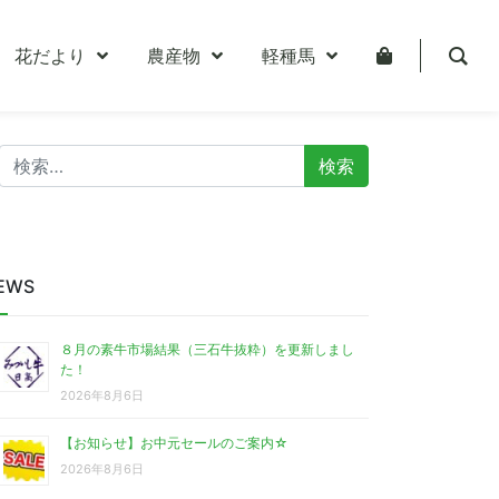
花だより
農産物
軽種馬
検
索:
EWS
８月の素牛市場結果（三石牛抜粋）を更新しまし
た！
2026年8月6日
【お知らせ】お中元セールのご案内☆
2026年8月6日