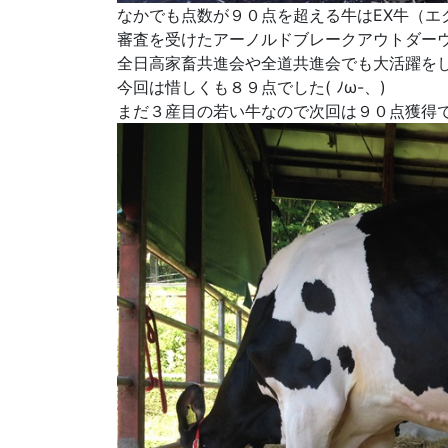
なかでも点数が９０点を超える牛はEX牛（エ
審査を受けたアーノルドブレークアウトダーウィ
全日高家畜共進会や全道共進会でも大活躍を
今回は惜しくも８９点でした( ﾉω-、)
まだ３産目の若い牛なので次回は９０点獲得