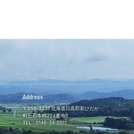
Address
〒059-3231
北海道日高郡新ひだか
町三石本桐224番地6
TEL :
0146-34-2011