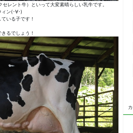
クセレント牛）といって大変素晴らしい乳牛です。
ン(･∀･)
している子です！
できるでしょう！
カ