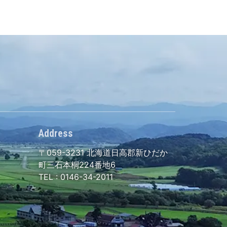
Address
〒059-3231
北海道日高郡新ひだか
町三石本桐224番地6
TEL :
0146-34-2011