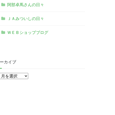
阿部卓馬さんの日々
ＪＡみついしの日々
ＷＥＢショップブログ
ーカイブ
ア
ー
カ
イ
ブ