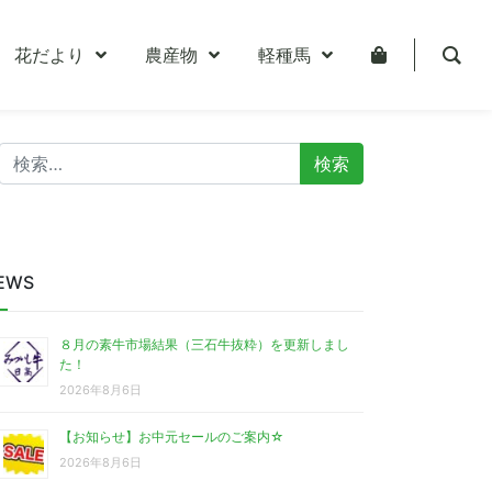
花だより
農産物
軽種馬
検
索:
EWS
８月の素牛市場結果（三石牛抜粋）を更新しまし
た！
2026年8月6日
【お知らせ】お中元セールのご案内☆
2026年8月6日