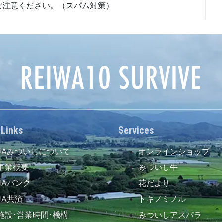
ご注意ください。（スパム対策）
 Links
Services
JAみついしについて
オンラインショップ
事業概要
みついし牛
JAバンク
花だより
JA共済
トキノミノル
施設･営業時間･機構
みついしアスパラ