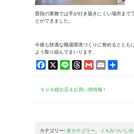
普段の業務では手が行き届きにくい場所まで
とができました。
今後も快適な職場環境づくりに努めるととも
よう取り組んでまいります。
Facebook
X
Line
Threads
Gmail
Email
共
有
ＳＵＮ様出店＆お買い得情報！
カテゴリー:
全カテゴリー
、
ＪＡみついしの