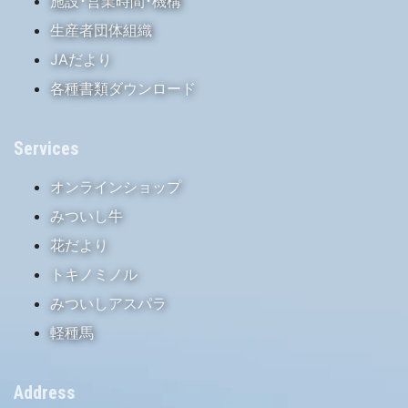
施設･営業時間･機構
生産者団体組織
JAだより
各種書類ダウンロード
Services
オンラインショップ
みついし牛
花だより
トキノミノル
みついしアスパラ
軽種馬
Address