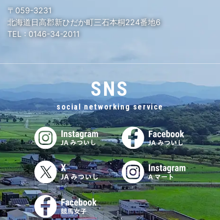
〒059-3231
北海道日高郡新ひだか町三石本桐224番地6
TEL :
0146-34-2011
SNS
social networking service