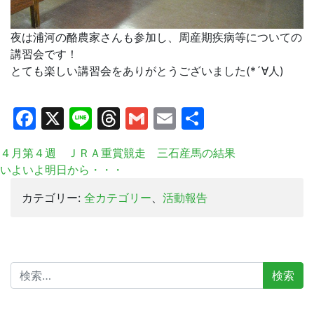
夜は浦河の酪農家さんも参加し、周産期疾病等についての
講習会です！
とても楽しい講習会をありがとうございました(*´∀人)
Facebook
X
Line
Threads
Gmail
Email
共
有
４月第４週 ＪＲＡ重賞競走 三石産馬の結果
いよいよ明日から・・・
カテゴリー:
全カテゴリー
、
活動報告
検
索: