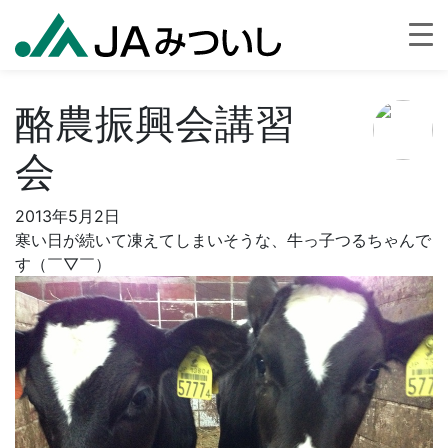
酪農振興会講習
会
2013年5月2日
寒い日が続いて凍えてしまいそうな、牛っ子つるちゃんで
す（￣▽￣）