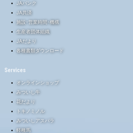
JAバンク
JA共済
施設･営業時間･機構
生産者団体組織
JAだより
各種書類ダウンロード
Services
オンラインショップ
みついし牛
花だより
トキノミノル
みついしアスパラ
軽種馬