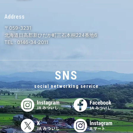
Address
〒059-3231
北海道日高郡新ひだか町三石本桐224番地6
TEL :
0146-34-2011
SNS
social networking service