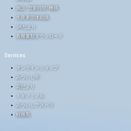
施設･営業時間･機構
生産者団体組織
JAだより
各種書類ダウンロード
Services
オンラインショップ
みついし牛
花だより
トキノミノル
みついしアスパラ
軽種馬