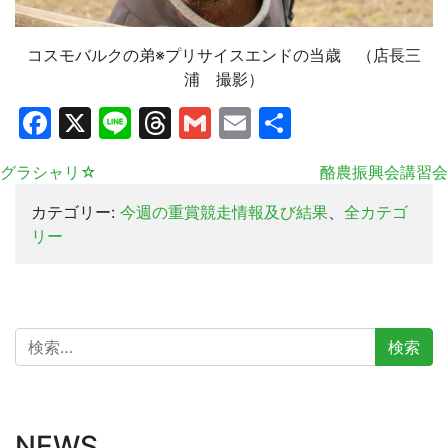
コスモバルクの弟※プリサイスエンドの当歳 （店長三
浦 撮影）
Facebook
X
Line
Threads
Gmail
Email
共
有
グラシャリ☆
酪農振興会講習会
カテゴリー:
今週の重賞競走情報及び結果
、
全カテゴ
リー
検
索:
NEWS