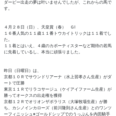
ダービー出走の夢は叶いませんでしたが、これからの馬で
す。
４月２８日（日）、天皇賞（春） ＧⅠ
１６番人気の１１歳１１番トウカイトリックは１１着でし
た。
１１着とはいえ、４歳のカポーティスターなど期待の若馬
に先着しているし、本当に頑張りました。
昨日（日曜日）は、
京都１０Ｒでサウンドリアーナ（水上習孝さん生産）がダ
ートで圧勝
東京１１Ｒでリラコサージュ（ケイアイファーム生産）が
勝ってオークスの出走権を獲得
京都１２Ｒでオリオンザポラリス（大塚牧場生産）が勝
ち、カシノインカローズ（前川隆則さん生産）とのワンツ
ーフィニッシュ※ゴールドシップでのうっぷんを内田騎手