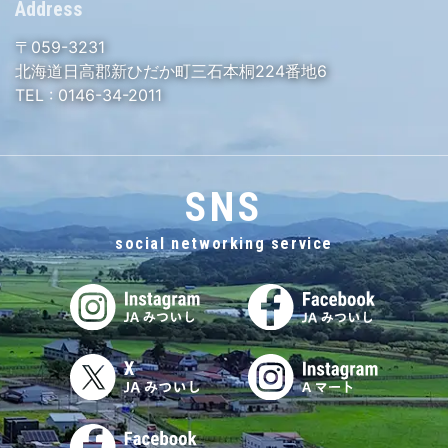
Address
〒059-3231
北海道日高郡新ひだか町三石本桐224番地6
TEL :
0146-34-2011
SNS
social networking service