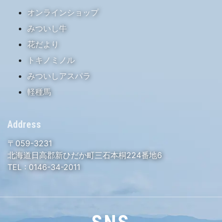
オンラインショップ
みついし牛
花だより
トキノミノル
みついしアスパラ
軽種馬
Address
〒059-3231
北海道日高郡新ひだか町三石本桐224番地6
TEL :
0146-34-2011