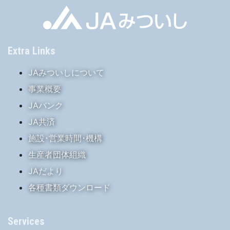
Extra Links
JAみついしについて
事業概要
JAバンク
JA共済
施設･営業時間･機構
生産者団体組織
JAだより
各種書類ダウンロード
Services