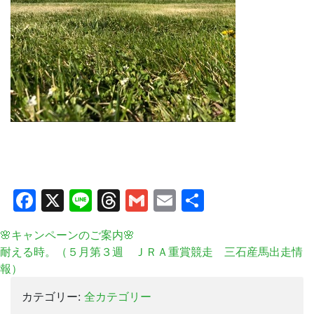
Facebook
X
Line
Threads
Gmail
Email
共
有
🌸キャンペーンのご案内🌸
耐える時。（５月第３週 ＪＲＡ重賞競走 三石産馬出走情
報）
カテゴリー:
全カテゴリー