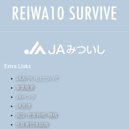
Extra Links
JAみついしについて
事業概要
JAバンク
JA共済
施設･営業時間･機構
生産者団体組織