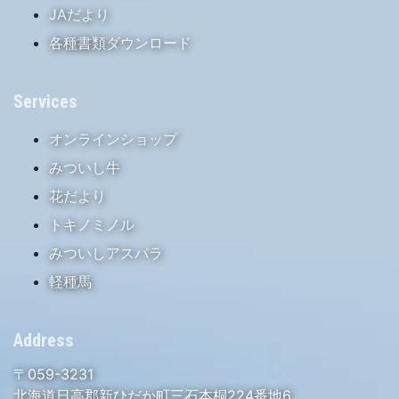
JAだより
各種書類ダウンロード
Services
オンラインショップ
みついし牛
花だより
トキノミノル
みついしアスパラ
軽種馬
Address
〒059-3231
北海道日高郡新ひだか町三石本桐224番地6