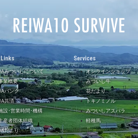
 Links
Services
JAみついしについて
オンラインショップ
事業概要
みついし牛
JAバンク
花だより
JA共済
トキノミノル
施設･営業時間･機構
みついしアスパラ
生産者団体組織
軽種馬
JAだより