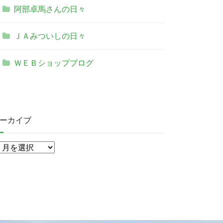
阿部卓馬さんの日々
ＪＡみついしの日々
ＷＥＢショップブログ
ーカイブ
ア
ー
カ
イ
ブ