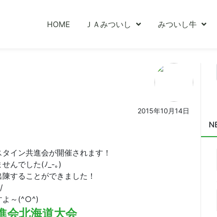
HOME
ＪＡみついし
みついし牛
2015年10月14日
N
）
スタイン共進会が開催されます！
でした(ﾉ_-｡)
出陳することができました！
/
～(^○^)
進会北海道大会