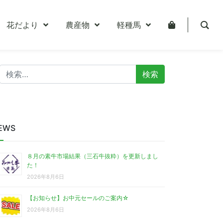
花だより
農産物
軽種馬
検
索:
EWS
８月の素牛市場結果（三石牛抜粋）を更新しまし
た！
2026年8月6日
【お知らせ】お中元セールのご案内☆
2026年8月6日