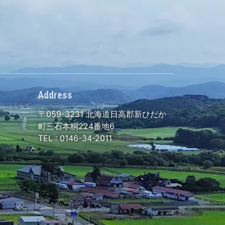
Address
〒059-3231
北海道日高郡新ひだか
町三石本桐224番地6
TEL :
0146-34-2011