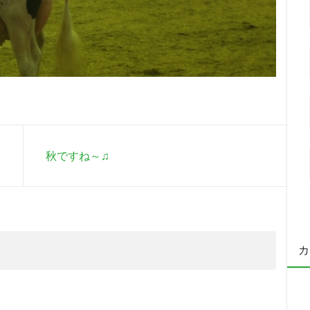
秋ですね～♫
カ