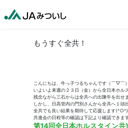
もうすぐ全共！
こんにちは、牛っ子つるちゃんです（￣▽￣
いよいよ来週の２３日（金）から全日本ホル
残念ながら三石からは全共への出陳牛を出せません
しかし、日高管内の門別さんから全共へ１頭
全共でも良い結果を期待して応援します(^○^)
共進会の日程等の確認は下記より確認できますよ
第14回全日本ホルスタイン共