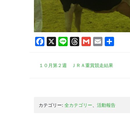
Facebook
X
Line
Threads
Gmail
Email
共
有
１０月第２週 ＪＲＡ重賞競走結果
カテゴリー:
全カテゴリー
、
活動報告