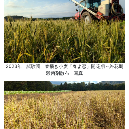
2023年 試験圃 春播き小麦「春よ恋」開花期～終花期
殺菌剤散布 写真