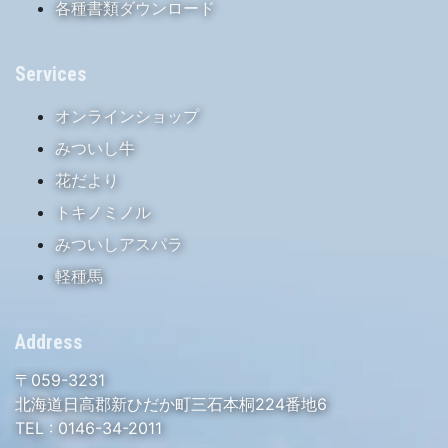
各種書類ダウンロード
Services
オンラインショップ
みついし牛
花だより
トキノミノル
みついしアスパラ
軽種馬
Address
〒059-3231
北海道日高郡新ひだか町三石本桐224番地6
TEL :
0146-34-2011