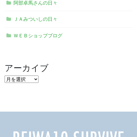
阿部卓馬さんの日々
ＪＡみついしの日々
ＷＥＢショップブログ
アーカイブ
ア
ー
カ
イ
ブ