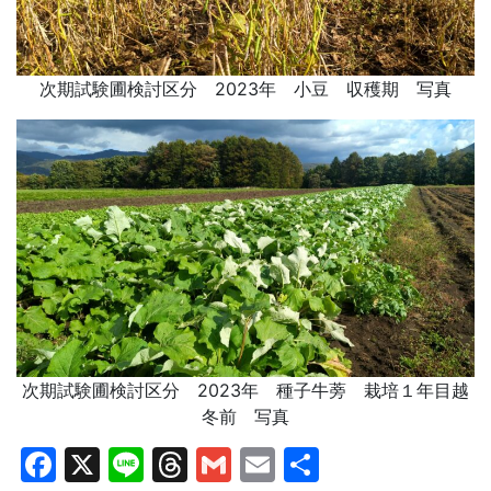
次期試験圃検討区分 2023年 小豆 収穫期 写真
次期試験圃検討区分 2023年 種子牛蒡 栽培１年目越
冬前 写真
Facebook
X
Line
Threads
Gmail
Email
共