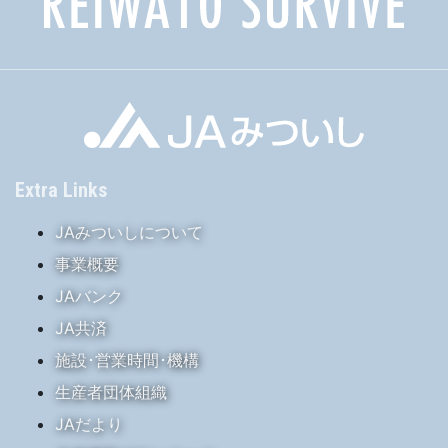
Extra Links
JAみついしについて
事業概要
JAバンク
JA共済
施設･営業時間･機構
生産者団体組織
JAだより