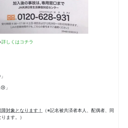

詳しくはコチラ
」
😢」
保障対象となります！
（※記名被共済者本人、配偶者、同
なります。）