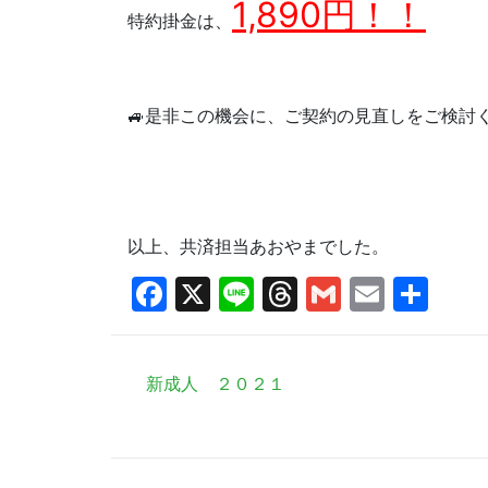
1,890円！！
特約掛金は、
🚙是非この機会に、ご契約の見直しをご検討く
以上、共済担当あおやまでした。
Facebook
X
Line
Threads
Gmail
Email
共
有
新成人 ２０２１