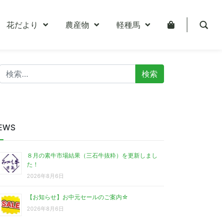
花だより
農産物
軽種馬
検
索:
EWS
８月の素牛市場結果（三石牛抜粋）を更新しまし
た！
2026年8月6日
【お知らせ】お中元セールのご案内☆
2026年8月6日