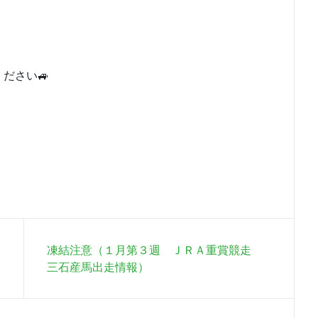
ださい🚙
凍結注意（１月第３週 ＪＲＡ重賞競走
三石産馬出走情報）