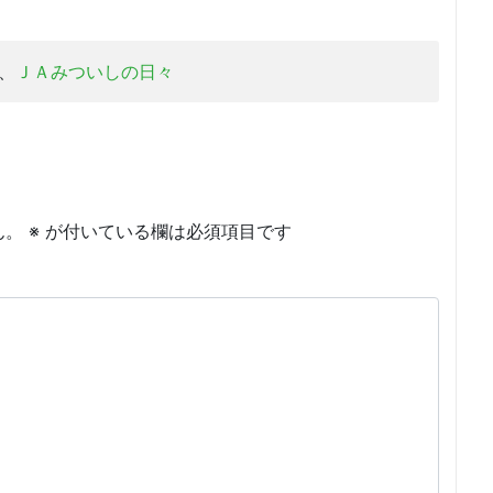
、
ＪＡみついしの日々
ん。
※
が付いている欄は必須項目です