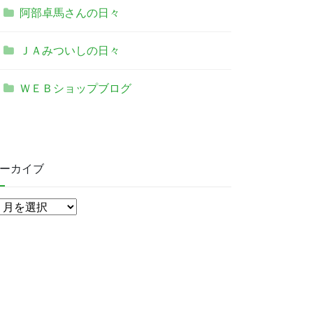
阿部卓馬さんの日々
ＪＡみついしの日々
ＷＥＢショップブログ
ーカイブ
ア
ー
カ
イ
ブ