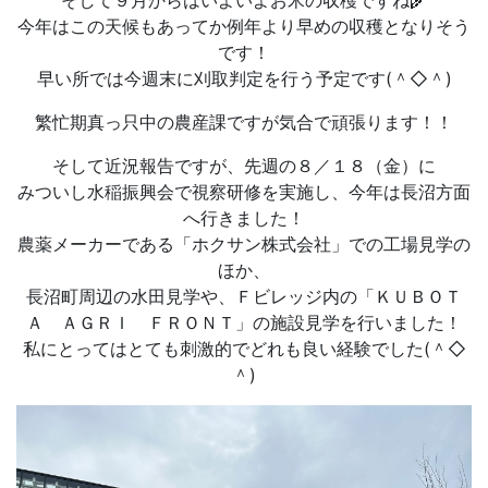
そして９月からはいよいよお米の収穫ですね🌾
今年はこの天候もあってか例年より早めの収穫となりそう
です！
早い所では今週末に刈取判定を行う予定です(＾◇＾)
繁忙期真っ只中の農産課ですが気合で頑張ります！！
そして近況報告ですが、先週の８／１８（金）に
みついし水稲振興会で視察研修を実施し、今年は長沼方面
へ行きました！
農薬メーカーである「ホクサン株式会社」での工場見学の
ほか、
長沼町周辺の水田見学や、Ｆビレッジ内の「ＫＵＢＯＴ
Ａ ＡＧＲＩ ＦＲＯＮＴ」の施設見学を行いました！
私にとってはとても刺激的でどれも良い経験でした(＾◇
＾)