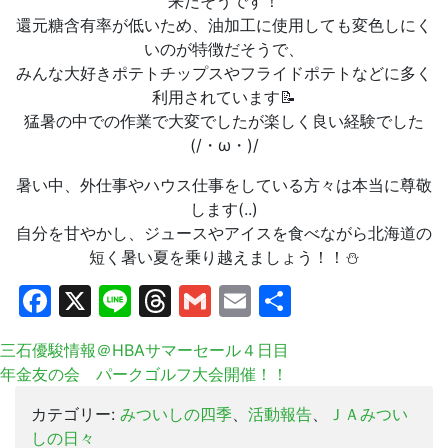
来だそうです！
還元糖含有率が低いため、油加工に使用しても変色しにく
いのが特徴だそうで、
みんな大好きポテトチップスやフライドポテトなどに多く
利用されています📝
猛暑の中での作業で大変でしたが楽しく良い経験でした
(/・ω・)/
暑い中、外仕事やハウス仕事をしている方々は本当に尊敬
します(..)
自分を甘やかし、ジュースやアイスを食べながら北海道の
短く暑い夏を乗り越えましょう！！⛄
Facebook
X
Line
Threads
Gmail
Email
共
有
三石優駿情報＠HBAサマーセール４日目
年金友の会 パークゴルフ大会開催！！
カテゴリー:
みついしの四季
、
活動報告
、
ＪＡみつい
しの日々