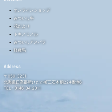
オンラインショップ
みついし牛
花だより
トキノミノル
みついしアスパラ
軽種馬
Address
〒059-3231
北海道日高郡新ひだか町三石本桐224番地6
TEL :
0146-34-2011