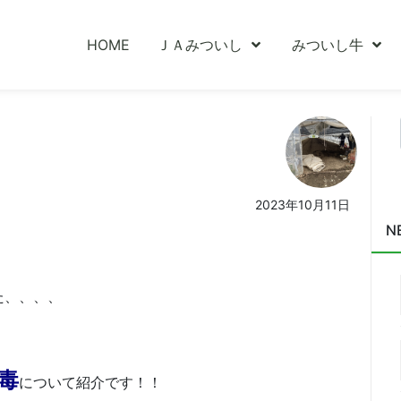
HOME
ＪＡみついし
みついし牛
、
2023年10月11日
N
た、、、、
毒
について紹介です！！