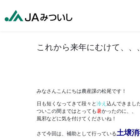
これから来年にむけて、、
みなさんこんにちは農産課の松尾です！
日も短くなってきて段々と
冷え
込んできまし
ついこの間まではとっても
暑
かったのに、、
風邪などに気を付けてくださいね！
土壌消
さて今回は、補助として行っている