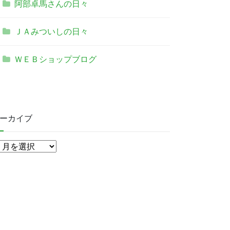
阿部卓馬さんの日々
ＪＡみついしの日々
ＷＥＢショップブログ
ーカイブ
ア
ー
カ
イ
ブ