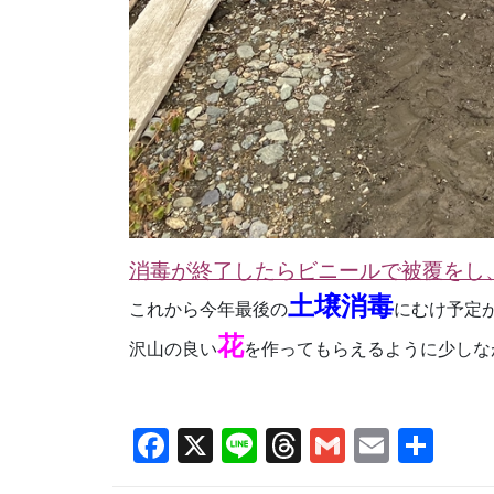
消毒が終了したらビニールで被覆をし
土壌消毒
これから今年最後の
にむけ予定
花
沢山の良い
を作ってもらえるように少しな
Facebook
X
Line
Threads
Gmail
Email
共
有