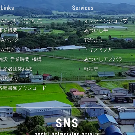
 Links
Services
JAみついしについて
オンラインショップ
事業概要
みついし牛
JAバンク
花だより
JA共済
トキノミノル
施設･営業時間･機構
みついしアスパラ
生産者団体組織
軽種馬
JAだより
各種書類ダウンロード
SNS
social networking service