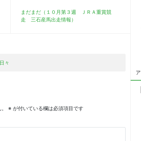
まだまだ（１０月第３週 ＪＲＡ重賞競
走 三石産馬出走情報）
日々
ア
ん。
※
が付いている欄は必須項目です