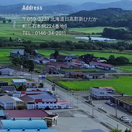
Address
〒059-3231
北海道日高郡新ひだか
町三石本桐224番地6
TEL :
0146-34-2011