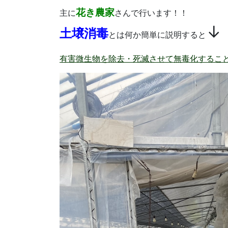
花き農家
主に
さんで行います！！
↓
土壌消毒
とは何か簡単に説明すると
有害微生物を除去・死滅させて無毒化するこ