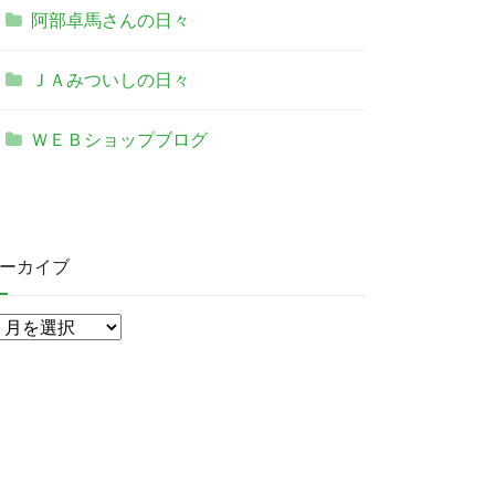
阿部卓馬さんの日々
ＪＡみついしの日々
ＷＥＢショップブログ
ーカイブ
ア
ー
カ
イ
ブ