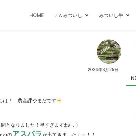
HOME
ＪＡみついし
みついし牛
2024年3月25日
N
ちは！ 農産課やまだです
☀
となりました！早すぎますね(-.-)
アスパラ
かねの
が出てきましたよ～！！