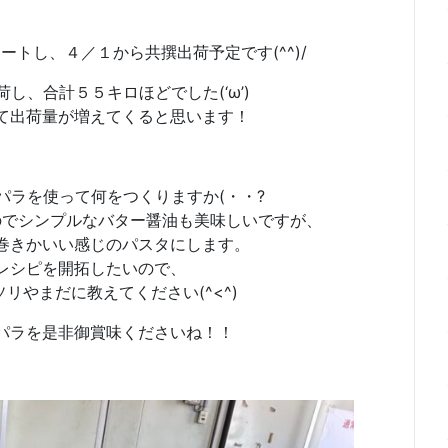
トし、４／１から共撰出荷予定です(^^)/
し、合計５５キロほどでした(‘ω’)
て出荷量が増えてくると思います！
パラを使って何をつくりますか(・・?
のでシンプルなバター醤油も美味しいですが、
巻きかいい感じのパスタにします。
レシピを開拓したいので、
リやまだに教えてください(^<^)
パラを是非御賞味くださいね！！