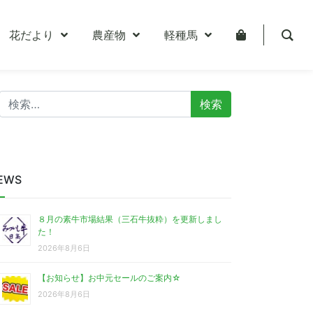
花だより
農産物
軽種馬
検
索:
EWS
８月の素牛市場結果（三石牛抜粋）を更新しまし
た！
2026年8月6日
【お知らせ】お中元セールのご案内☆
2026年8月6日