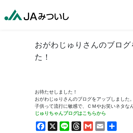
おがわじゅりさんのブログ
た！
お待たせしました！
おがわじゅりさんのブログをアップしました
子供って流行に敏感で、ＣＭやお笑いネタなんか
じゅりちゃんブログはこちらから
Facebook
X
Line
Threads
Gmail
Email
共