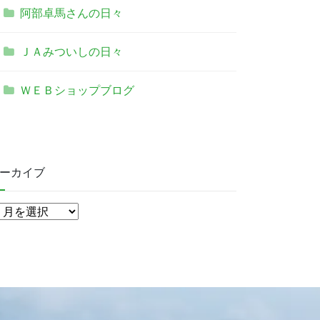
阿部卓馬さんの日々
ＪＡみついしの日々
ＷＥＢショップブログ
ーカイブ
ア
ー
カ
イ
ブ