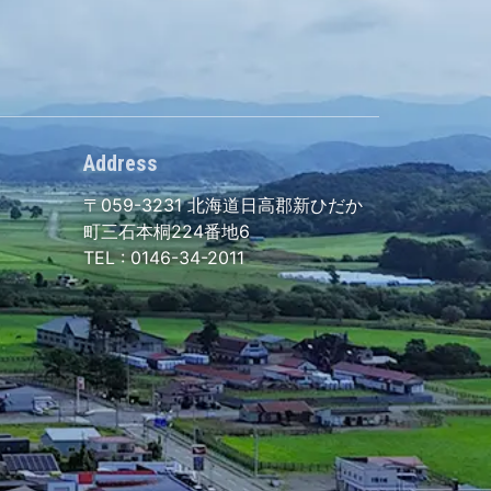
Address
〒059-3231
北海道日高郡新ひだか
町三石本桐224番地6
TEL :
0146-34-2011