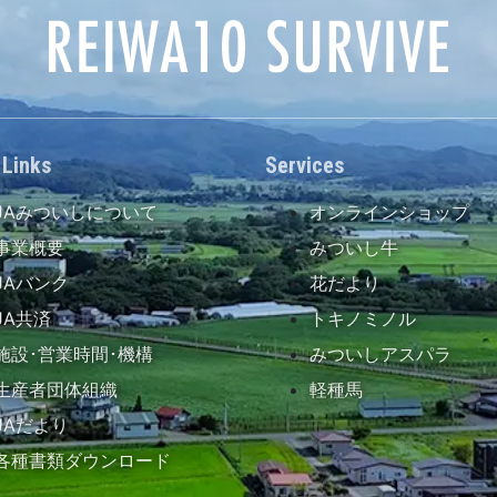
 Links
Services
JAみついしについて
オンラインショップ
事業概要
みついし牛
JAバンク
花だより
JA共済
トキノミノル
施設･営業時間･機構
みついしアスパラ
生産者団体組織
軽種馬
JAだより
各種書類ダウンロード