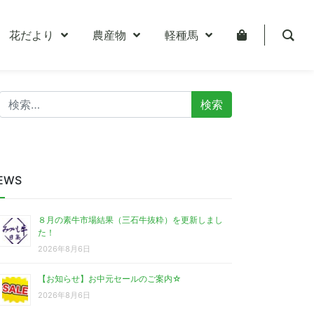
花だより
農産物
軽種馬
検
索:
EWS
８月の素牛市場結果（三石牛抜粋）を更新しまし
た！
2026年8月6日
【お知らせ】お中元セールのご案内☆
2026年8月6日