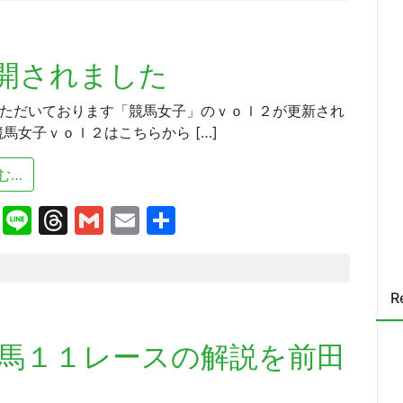
開されました
ただいております「競馬女子」のｖｏｌ２が更新され
競馬女子ｖｏｌ２はこちらから […]
from 競馬女子ｖｏｌ２が公開されました
む…
cebook
X
Line
Threads
Gmail
Email
共
有
R
馬１１レースの解説を前田