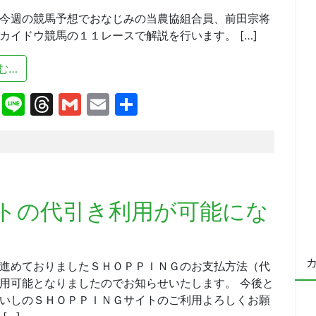
今週の競馬予想でおなじみの当農協組合員、前田宗将
カイドウ競馬の１１レースで解説を行います。 […]
from 本日のホッカイドウ競馬１１レースの解説を前田宗
む…
cebook
X
Line
Threads
Gmail
Email
共
有
トの代引き利用が可能にな
進めておりましたＳＨＯＰＰＩＮＧのお支払方法（代
用可能となりましたのでお知らせいたします。 今後と
いしのＳＨＯＰＰＩＮＧサイトのご利用よろしくお願