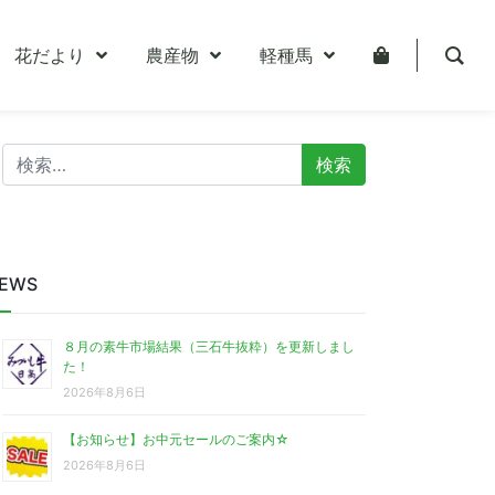
花だより
農産物
軽種馬
検
索:
EWS
８月の素牛市場結果（三石牛抜粋）を更新しまし
しました
た！
2026年8月6日
【お知らせ】お中元セールのご案内☆
2026年8月6日