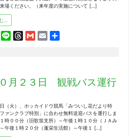
来場ください。（来年度の実施について […]
from １０月２５日は本年最後のＡｉｂａ祭！
む…
cebook
X
Line
Threads
Gmail
Email
共
有
０月２３日 観戦バス運行
日（火）、ホッカイドウ競馬「みついし花だより特
ファンクラブ特別」に合わせ無料送迎バスを運行しま
１時００分（旧歌笛支所）～午後１時１０分（ＪＡみ
～午後１時２０分（蓬栄生活館）～午後１ […]