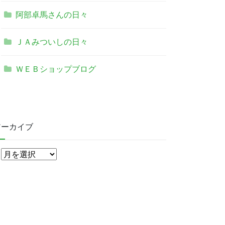
阿部卓馬さんの日々
ＪＡみついしの日々
ＷＥＢショップブログ
ました
アーカイブ
ア
ー
カ
イ
ブ