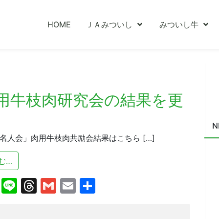
HOME
ＪＡみついし
みついし牛
用牛枝肉研究会の結果を更
N
名人会」肉用牛枝肉共励会結果はこちら […]
from 第３３回「名人会」肉用牛枝肉研究会の結果を更新
む…
cebook
X
Line
Threads
Gmail
Email
共
有