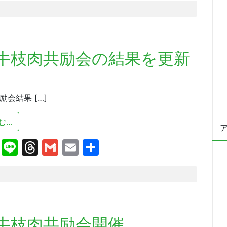
牛枝肉共励会の結果を更新
会結果 […]
from 平成２４年度全国肉用牛枝肉共励会の結果を更新し
む…
cebook
X
Line
Threads
Gmail
Email
共
有
牛枝肉共励会開催