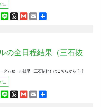
from ホッカイドウ競馬 １０月２３日 観戦バス運行に
む…
cebook
X
Line
Threads
Gmail
Email
共
有
ルの全日程結果（三石抜
ータムセール結果（三石抜粋）はこちらから […]
from ２０１２オータムセールの全日程結果（三石抜粋）
む…
cebook
X
Line
Threads
Gmail
Email
共
有