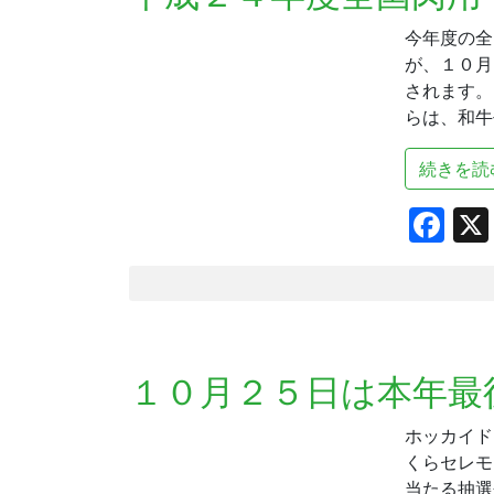
今年度の全
が、１０月
されます。
らは、和牛
続きを読
Fa
１０月２５日は本年最
ホッカイド
くらセレモ
当たる抽選