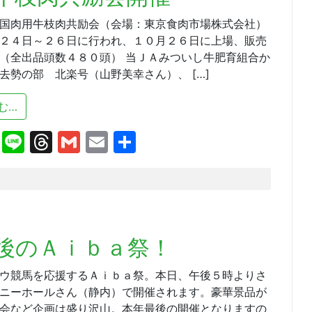
国肉用牛枝肉共励会（会場：東京食肉市場株式会社）
２４日～２６日に行われ、１０月２６日に上場、販売
（全出品頭数４８０頭） 当ＪＡみついし牛肥育組合か
去勢の部 北楽号（山野美幸さん）、 […]
from 平成２４年度全国肉用牛枝肉共励会開催
む…
cebook
X
Line
Threads
Gmail
Email
共
有
後のＡｉｂａ祭！
ウ競馬を応援するＡｉｂａ祭。本日、午後５時よりさ
ニーホールさん（静内）で開催されます。豪華景品が
会など企画は盛り沢山。本年最後の開催となりますの