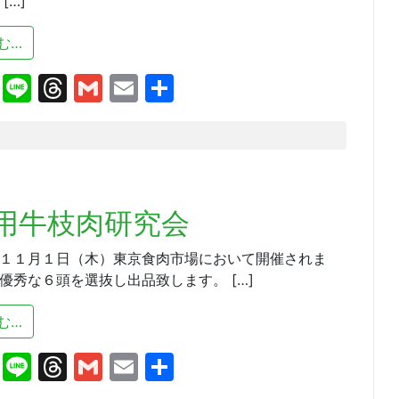
[…]
from ＳＨＯＰＰＩＮＧサイトの代引き利用が可能になり
む…
cebook
X
Line
Threads
Gmail
Email
共
有
用牛枝肉研究会
１１月１日（木）東京食肉市場において開催されま
優秀な６頭を選抜し出品致します。 […]
from 第３３回「名人会」肉用牛枝肉研究会
む…
cebook
X
Line
Threads
Gmail
Email
共
有