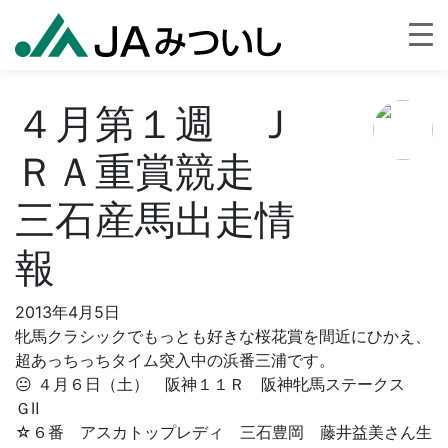
４月第１週 Ｊ
ＲＡ重賞競走
三石産馬出走情
報
2013年4月5日
牝馬クラシックでもっとも好きな桜花賞を間近にひかえ、
超あっちっちタイム突入中の浜番三浦です。
😐 ４月６日（土） 阪神１１Ｒ 阪神牝馬ステークス
ＧⅡ
☆６番 アスカトップレディ 三石豊岡 藤井益美さん生