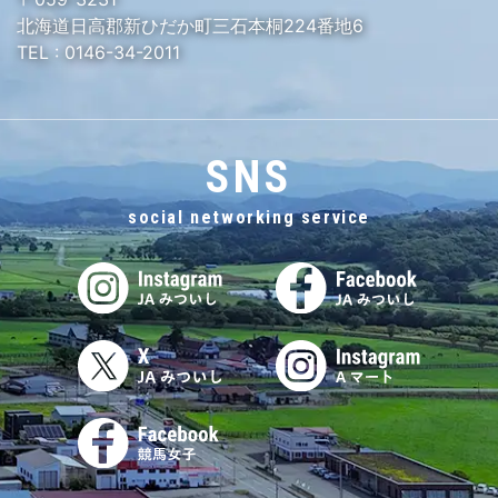
北海道日高郡新ひだか町三石本桐224番地6
TEL :
0146-34-2011
SNS
social networking service