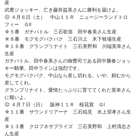
産
武豊ジョッキー、亡き藤井益美さんに勝利を届けよ。
😐 ４月６日（土） 中山１１Ｒ ニュージーランドトロ
フィー ＧⅡ
☆５番 ガチバトル 三石歌笛 田中春美さん生産
☆８番 モグモグパクパク 三石川上 木下牧場生産
☆１６番 グランプリナイト 三石美野和 川端英幸さん
生産
ガチバトル、田中春美さんの御曹司である田中勝春ジョッ
キー騎乗。田中ラインは強烈です。
モグモグパクパク、中山なら差し切れる。いや、頼むから
差してくれ。
グランプリナイト、愛情たっぷりに育ててくれた英幸さん
に報いよ。
😐 ４月７日（日） 阪神１１Ｒ 桜花賞 ＧⅠ
☆１１番 サウンドリアーナ 三石稲見 水上習孝さん生
産
☆１３番 クロフネサプライズ 三石美野和 上村清志さ
ん生産