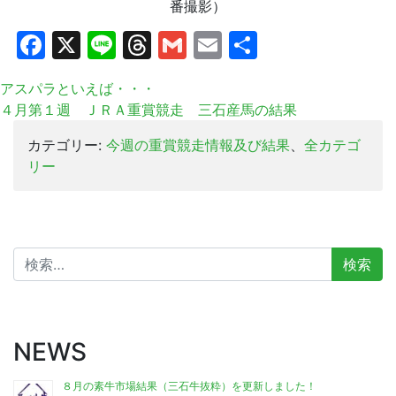
番撮影）
Facebook
X
Line
Threads
Gmail
Email
共
有
アスパラといえば・・・
４月第１週 ＪＲＡ重賞競走 三石産馬の結果
カテゴリー:
今週の重賞競走情報及び結果
、
全カテゴ
リー
検
索:
NEWS
８月の素牛市場結果（三石牛抜粋）を更新しました！