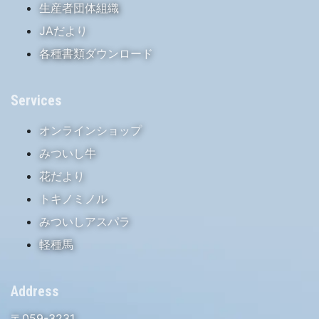
生産者団体組織
JAだより
各種書類ダウンロード
Services
オンラインショップ
みついし牛
花だより
トキノミノル
みついしアスパラ
軽種馬
Address
〒059-3231