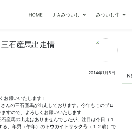
HOME
ＪＡみついし
みついし牛
 三石産馬出走情
2014年1月6日
N
！
しくお願いいたします！
くさんの三石産馬が出走しております。今年もこのブロ
いますので、よろしくお願いいたします！
三石産馬の出走はありませんでしたが、注目は今日（１
する、年男（午年）の
トウカイトリック
号（１２歳）で