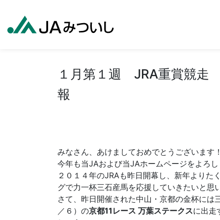
１月第１週 JRA重賞競走
報
みなさん、あけましておめでとうございます
今年も当JAおよび当JAホームページをよろ
２０１４年のJRAも昨日開幕し、新年よりた
グで力一杯三石産馬を応援していきたいと思
さて、昨日開催された中山・京都の金杯には
／６）の
京都11レース 万葉ステークス
に出走