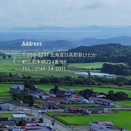
Address
〒059-3231
北海道日高郡新ひだか
町三石本桐224番地6
TEL :
0146-34-2011