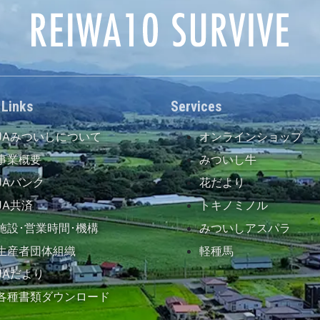
 Links
Services
JAみついしについて
オンラインショップ
事業概要
みついし牛
JAバンク
花だより
JA共済
トキノミノル
施設･営業時間･機構
みついしアスパラ
生産者団体組織
軽種馬
JAだより
各種書類ダウンロード