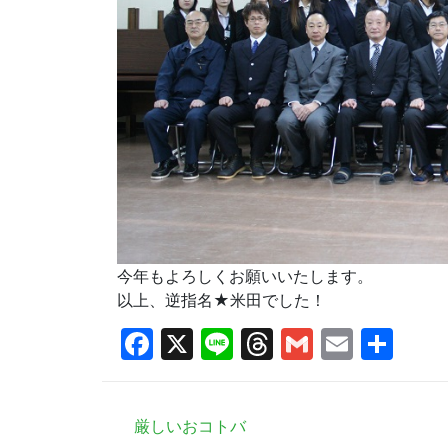
今年もよろしくお願いいたします。
以上、逆指名★米田でした！
Facebook
X
Line
Threads
Gmail
Email
共
有
厳しいおコトバ