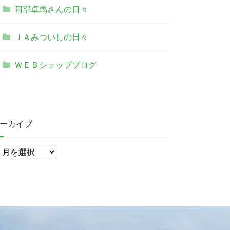
阿部卓馬さんの日々
ＪＡみついしの日々
ＷＥＢショップブログ
ーカイブ
ア
ー
カ
イ
ブ