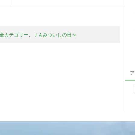
全カテゴリー
、
ＪＡみついしの日々
ア