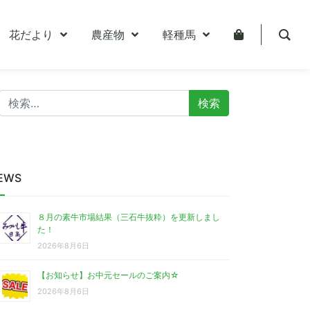
花だより
農産物
軽種馬
検
索:
EWS
８月の素牛市場結果（三石牛抜粋）を更新しまし
た！
2026年8月6日
【お知らせ】お中元セールのご案内☆
2026年8月6日