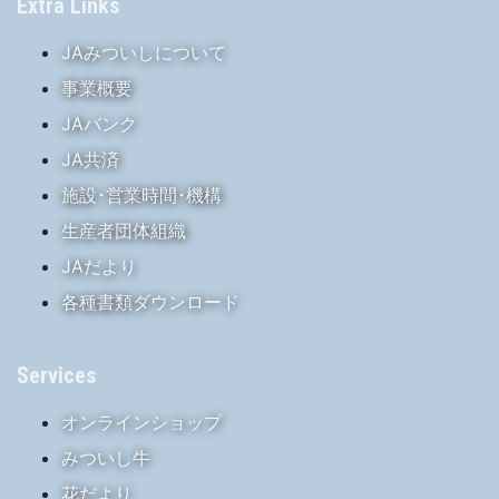
Extra Links
JAみついしについて
事業概要
JAバンク
JA共済
施設･営業時間･機構
生産者団体組織
JAだより
各種書類ダウンロード
Services
オンラインショップ
みついし牛
花だより