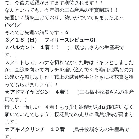
で、今後の活躍がますます期待されます！！
なんといっても、今年初の三石産馬の重賞制覇！！
先週は７勝を上げており、勢いがついてきましたよ～
(^o^)／
それでは先週の結果です～☆
３／１６（日） フィリーズレビューＧⅡ
☆ベルカント １着！！
（土居忠吉さんの生産馬で
す。）
スタートして、ハナを切れなかった時はドキッとしました
が、直線を向いて内ラチを追い込んでくる姿は他馬との力
の違いを感じました！鞍上の武豊騎手とともに桜花賞を獲
ってもらいましょう！！
☆アドマイヤビジン ４着！
（三石橋本牧場さんの生産
馬です。）
惜しい！悔しい！４着！もう少し距離があれば間違いなく
届いていたでしょう！桜花賞での走りに俄然期待が高まり
ます！
☆アキノクリンチ １０着
（鳥井牧場さんの生産馬で
す。）