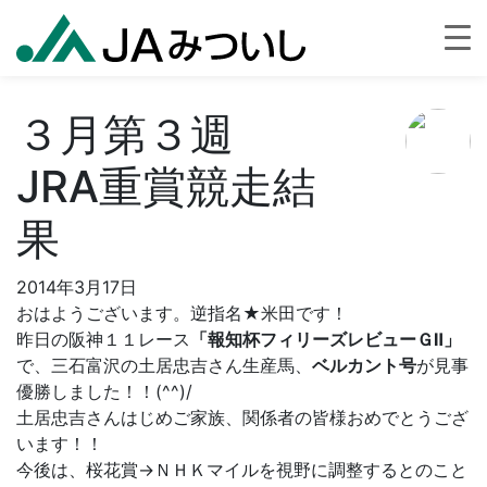
３月第３週
JRA重賞競走結
果
2014年3月17日
おはようございます。逆指名★米田です！
昨日の阪神１１レース
「報知杯フィリーズレビューＧⅡ」
で、三石富沢の土居忠吉さん生産馬、
ベルカント号
が見事
優勝しました！！(^^)/
土居忠吉さんはじめご家族、関係者の皆様おめでとうござ
います！！
今後は、桜花賞→ＮＨＫマイルを視野に調整するとのこと