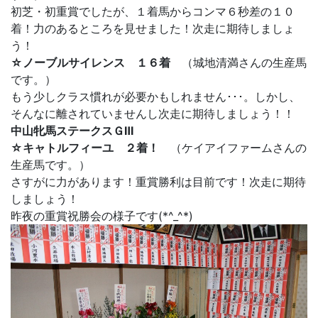
初芝・初重賞でしたが、１着馬からコンマ６秒差の１０
着！力のあるところを見せました！次走に期待しましょ
う！
☆ノーブルサイレンス １６着
（城地清満さんの生産馬
です。）
もう少しクラス慣れが必要かもしれません･･･。しかし、
そんなに離されていませんし次走に期待しましょう！！
中山牝馬ステークスＧⅢ
☆キャトルフィーユ ２着！
（ケイアイファームさんの
生産馬です。）
さすがに力があります！重賞勝利は目前です！次走に期待
しましょう！
昨夜の重賞祝勝会の様子です(*^_^*)