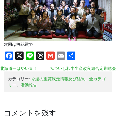
次回は桜花賞で！！
Facebook
X
Line
Threads
Gmail
Email
共
有
北海道一はやい春！
みついし和牛生産改良組合定期総会
カテゴリー:
今週の重賞競走情報及び結果
、
全カテゴ
リー
、
活動報告
コメントを残す