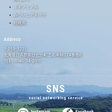
トキノミノル
みついしアスパラ
軽種馬
Address
〒059-3231
北海道日高郡新ひだか町三石本桐224番地6
TEL :
0146-34-2011
SNS
social networking service