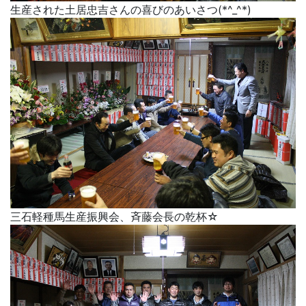
生産された土居忠吉さんの喜びのあいさつ(*^_^*)
三石軽種馬生産振興会、斉藤会長の乾杯☆