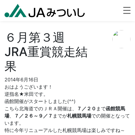
６月第３週
JRA重賞競走結
果
2014年6月16日
おはようございます！
逆指名★米田です。
函館開催がスタートしました(^^)
こちら北海道でのＪＲＡ開催は、
７／２０
まで
函館競馬
場
、
７／２６～９／７
までが
札幌競馬場
での開催となって
います。
特に今年リニューアルした札幌競馬場は楽しみですね～