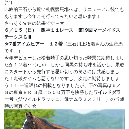
(^^)
比較的三石から近い札幌競馬場へは、リニューアル後でも
ありますし今年こそ行ってみたいと思います！
さっそく先週の結果です～☆
６／１５（日） 阪神１１レース 第19回マーメイドス
テークスＧⅢ
☆7番アイムヒアー １２着
（三石川上牧場さんの生産馬
です。）
今年デビューした松若騎手の思い切った騎乗に期待しまし
たが１２着･･･(>_<) しかし同馬の持ち味を活かし、果敢
にスタートから先行する思い切りの良さには共感しまし
た！走破タイムも悪くないですし、次走に期待しましょ
う！！ 一週遅れの掲載となりましたが、下の写真は６／
８の東京８Ｒ ３歳上５００万下を快勝した
ワイルドダラ
ー号
（父ワイルドラッシュ、母ナムラミステリー）の当歳
時の写真です☆