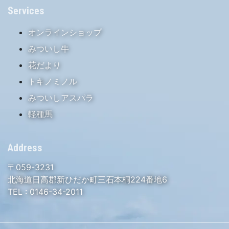
Services
オンラインショップ
みついし牛
花だより
トキノミノル
みついしアスパラ
軽種馬
Address
〒059-3231
北海道日高郡新ひだか町三石本桐224番地6
TEL :
0146-34-2011