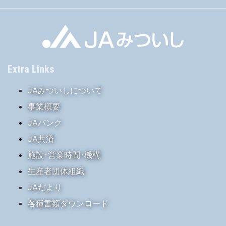
Extra Links
JAみついしについて
事業概要
JAバンク
JA共済
施設･営業時間･機構
生産者団体組織
JAだより
各種書類ダウンロード