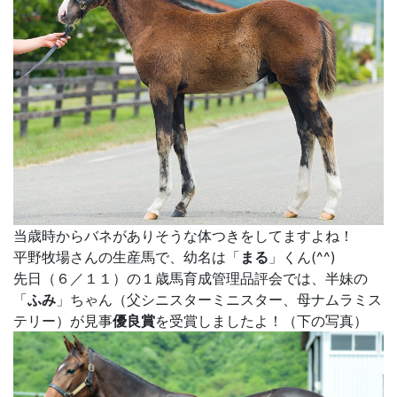
当歳時からバネがありそうな体つきをしてますよね！
平野牧場さんの生産馬で、幼名は「
まる
」くん(^^)
先日（６／１１）の１歳馬育成管理品評会では、半妹の
「
ふみ
」ちゃん（父シニスターミニスター、母ナムラミス
テリー）が見事
優良賞
を受賞しましたよ！（下の写真）