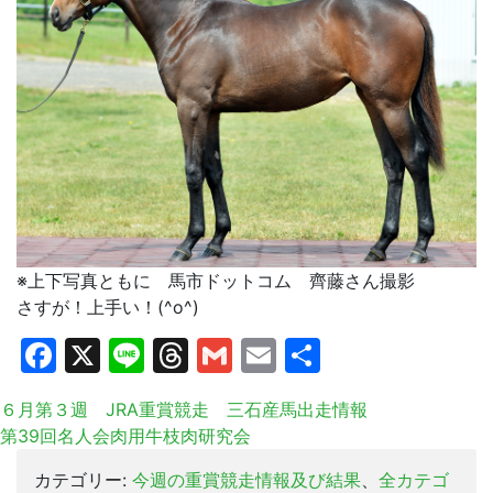
※上下写真ともに 馬市ドットコム 齊藤さん撮影
さすが！上手い！(^o^)
Facebook
X
Line
Threads
Gmail
Email
共
有
６月第３週 JRA重賞競走 三石産馬出走情報
第39回名人会肉用牛枝肉研究会
カテゴリー:
今週の重賞競走情報及び結果
、
全カテゴ