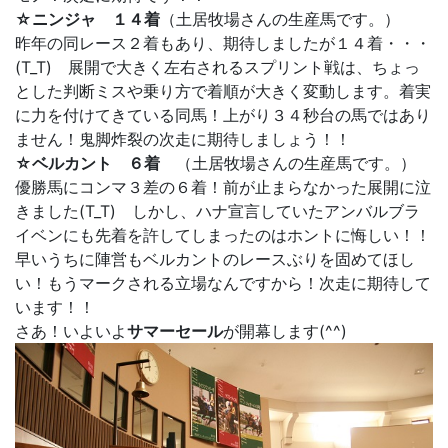
☆ニンジャ １４着
（土居牧場さんの生産馬です。）
昨年の同レース２着もあり、期待しましたが１４着・・・
(T_T) 展開で大きく左右されるスプリント戦は、ちょっ
とした判断ミスや乗り方で着順が大きく変動します。着実
に力を付けてきている同馬！上がり３４秒台の馬ではあり
ません！鬼脚炸裂の次走に期待しましょう！！
☆ベルカント ６着
（土居牧場さんの生産馬です。）
優勝馬にコンマ３差の６着！前が止まらなかった展開に泣
きました(T_T) しかし、ハナ宣言していたアンバルブラ
イベンにも先着を許してしまったのはホントに悔しい！！
早いうちに陣営もベルカントのレースぶりを固めてほし
い！もうマークされる立場なんですから！次走に期待して
います！！
さあ！いよいよ
サマーセール
が開幕します(^^)