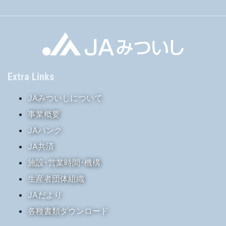
Extra Links
JAみついしについて
事業概要
JAバンク
JA共済
施設･営業時間･機構
生産者団体組織
JAだより
各種書類ダウンロード