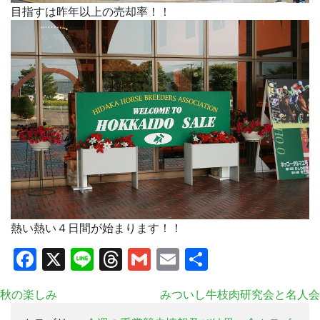
目指すは昨年以上の売却率！！
熱い熱い４日間が始まります！！
Facebook
X
Line
Threads
Gmail
Email
共
有
秋の楽しみ
みついし牛枝肉研究会と名人会