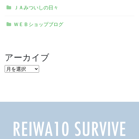
ＪＡみついしの日々
ＷＥＢショップブログ
アーカイブ
ア
ー
カ
イ
ブ