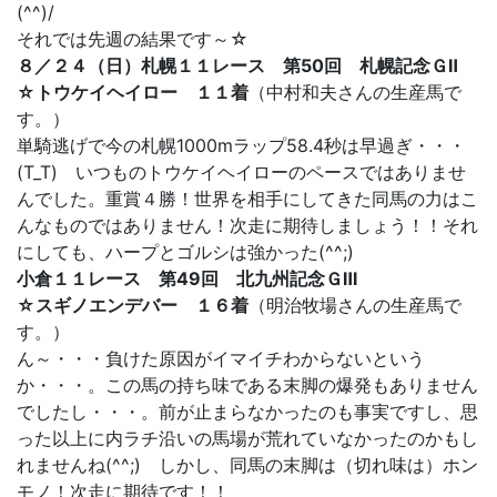
(^^)/
それでは先週の結果です～☆
８／２４（日）札幌１１レース 第50回 札幌記念ＧⅡ
☆トウケイヘイロー １１着
（中村和夫さんの生産馬で
す。）
単騎逃げで今の札幌1000mラップ58.4秒は早過ぎ・・・
(T_T) いつものトウケイヘイローのペースではありませ
んでした。重賞４勝！世界を相手にしてきた同馬の力はこ
んなものではありません！次走に期待しましょう！！それ
にしても、ハープとゴルシは強かった(^^;)
小倉１１レース 第49回 北九州記念ＧⅢ
☆スギノエンデバー １６着
（明治牧場さんの生産馬で
す。）
ん～・・・負けた原因がイマイチわからないという
か・・・。この馬の持ち味である末脚の爆発もありません
でしたし・・・。前が止まらなかったのも事実ですし、思
った以上に内ラチ沿いの馬場が荒れていなかったのかもし
れませんね(^^;) しかし、同馬の末脚は（切れ味は）ホン
モノ！次走に期待です！！