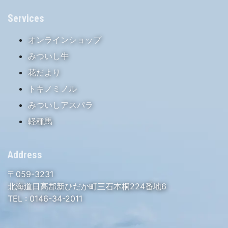
Services
オンラインショップ
みついし牛
花だより
トキノミノル
みついしアスパラ
軽種馬
Address
〒059-3231
北海道日高郡新ひだか町三石本桐224番地6
TEL :
0146-34-2011