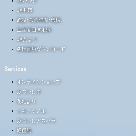
JAバンク
JA共済
施設･営業時間･機構
生産者団体組織
JAだより
各種書類ダウンロード
Services
オンラインショップ
みついし牛
花だより
トキノミノル
みついしアスパラ
軽種馬