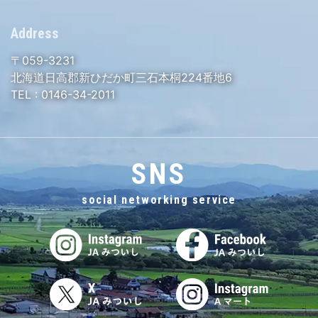
Address
〒059-3231
北海道日高郡新ひだか町三石本桐224番地6
TEL :
0146-34-2011
SNS
social networking service