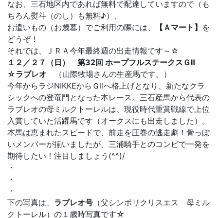
なお、三石地区内であれば無料で配達していますので（も
ちろん熨斗（のし）も無料♪）、
お遣いもの（お歳暮）でご利用の際には、
【Ａマート】
を
どうぞ！
それでは、ＪＲＡ今年最終週の出走情報です～☆
１２／２７（日） 第32回 ホープフルステークスＧⅡ
☆ラブレオ
（山際牧場さんの生産馬です。）
今年からラジNIKKEからＧⅡへ格上げとなり、新たなクラ
シックへの登竜門となった本レース。三石産馬から代表の
ラブレオの母ミルクトーレルは、現役時代重賞戦線で上位
入賞していた活躍馬です（オークスにも出走しました）。
本馬は恵まれたスピードで、前走を圧巻の逃走劇！骨っぽ
いメンバーが揃いましたが、三浦騎手とのコンビで一発を
期待したい！注目しましょう(^^)/
・
・
・
下の写真は、
ラブレオ号
（父シンボリクリスエス 母ミル
クトーレル）の１歳時写真です☆