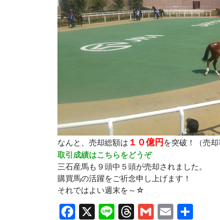
１０億円
なんと、売却総額は
を突破！（売却
取引成績はこちらをどうぞ
三石産馬も９頭中５頭が売却されました。
購買馬の活躍をご祈念申し上げます！
それではよい週末を～☆
Facebook
X
Line
Threads
Gmail
Email
共