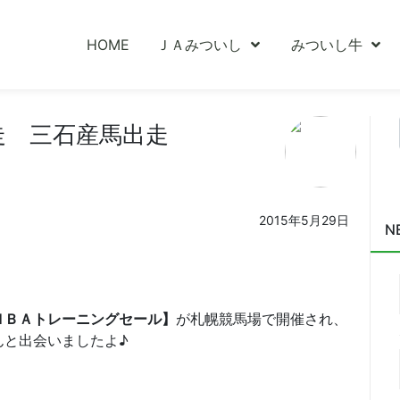
HOME
ＪＡみついし
みついし牛
走 三石産馬出走
2015年5月29日
N
ＨＢＡトレーニングセール】
が札幌競馬場で開催され、
んと出会いましたよ♪