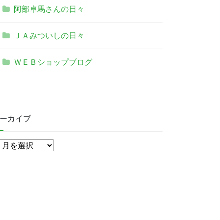
阿部卓馬さんの日々
ＪＡみついしの日々
ＷＥＢショップブログ
ーカイブ
ア
ー
カ
イ
ブ