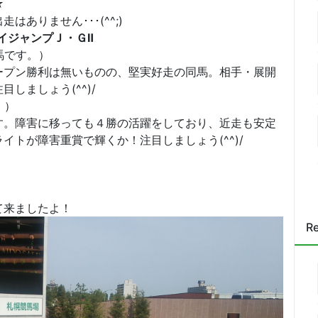
☆
ありません･･･(^^;)
イジャンプＪ・ＧⅡ
馬です。）
ープン勝利は無いものの、堅実好走の同馬。相手・展開
しましょう(^^)/
。）
す。障害に移っても４勝の活躍をしており、近走も安定
トが障害重賞で輝くか！注目しましょう(^^)/
て来ましたよ！
Re