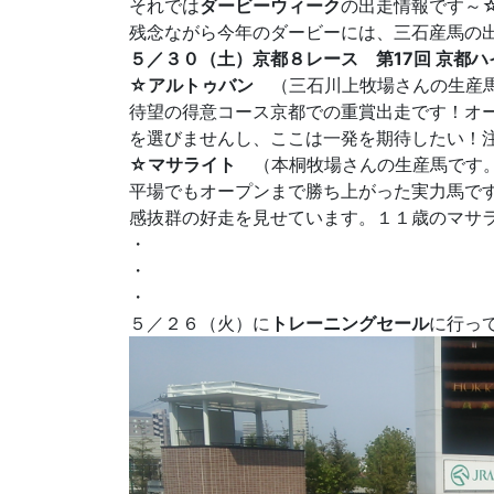
それでは
ダービーウィーク
の出走情報です～
残念ながら今年のダービーには、三石産馬の出走は
５／３０（土）京都８レース 第17回 京都ハ
☆アルトゥバン
（三石川上牧場さんの生産
待望の得意コース京都での重賞出走です！オ
を選びませんし、ここは一発を期待したい！注目
☆マサライト
（本桐牧場さんの生産馬です
平場でもオープンまで勝ち上がった実力馬で
感抜群の好走を見せています。１１歳のマサライ
・
・
・
５／２６（火）に
トレーニングセール
に行っ