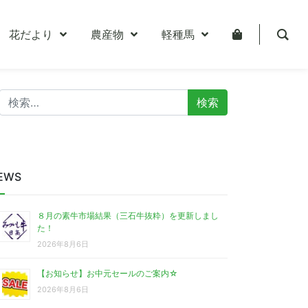
花だより
農産物
軽種馬
検
索:
EWS
８月の素牛市場結果（三石牛抜粋）を更新しまし
た！
2026年8月6日
【お知らせ】お中元セールのご案内☆
2026年8月6日