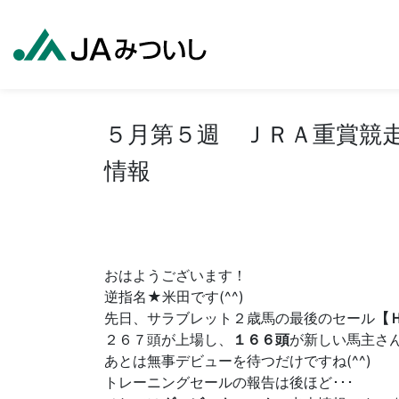
５月第５週 ＪＲＡ重賞競
情報
おはようございます！
逆指名★米田です(^^)
先日、サラブレット２歳馬の最後のセール
【
２６７頭が上場し、
１６６頭
が新しい馬主さ
あとは無事デビューを待つだけですね(^^)
トレーニングセールの報告は後ほど･･･