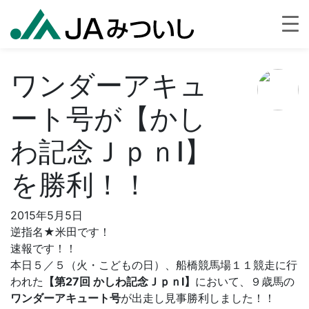
ワンダーアキュ
ート号が【かし
わ記念ＪｐｎⅠ】
を勝利！！
2015年5月5日
逆指名★米田です！
速報です！！
本日５／５（火・こどもの日）、船橋競馬場１１競走に行
われた
【第27回 かしわ記念ＪｐｎⅠ】
において、９歳馬の
ワンダーアキュート号
が出走し見事勝利しました！！