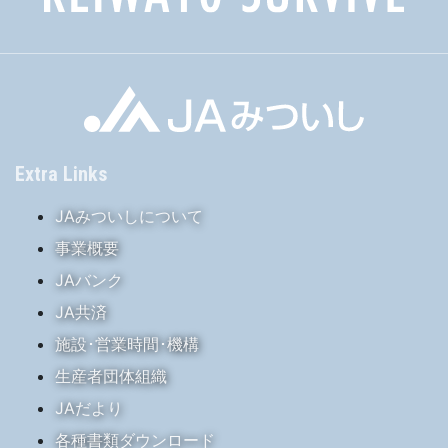
Extra Links
JAみついしについて
事業概要
JAバンク
JA共済
施設･営業時間･機構
生産者団体組織
JAだより
各種書類ダウンロード