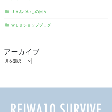
ＪＡみついしの日々
ＷＥＢショップブログ
アーカイブ
ア
ー
カ
イ
ブ