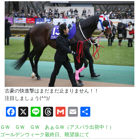
古豪の快進撃はまだまだ止まりません！！
注目しましょう(^^)/
Facebook
X
Line
Threads
Gmail
Email
共
有
ＧＷ ＧＷ ＧＷ あぁＧＷ（アスパラ出荷中！）
ゴールデンウィーク最終日、眺望坂にて