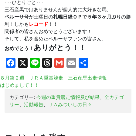
･･･ひとりごと･･･
三石産馬ではありませんが個人的に大好きな馬、
ペルーサ
号が土曜日の
札幌日経ＯＰ
で
５年３ヶ月ぶり
の勝
利！しかも
レコード
！！
関係者の皆さんおめでとうございます！
そして、私を含めたペルーサファンの皆さん、
ありがとう！！
おめでとう！
Facebook
X
Line
Threads
Gmail
Email
共
有
８月第２週 ＪＲＡ重賞競走 三石産馬出走情報
はじめまして！！
カテゴリー:
今週の重賞競走情報及び結果
、
全カテゴ
リー
、
活動報告
、
ＪＡみついしの日々