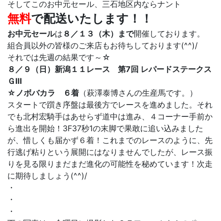
そしてこのお中元セール、三石地区内ならナント
無料
で配送いたします！！
お中元セール
は
８／１３（木）まで
開催しております。
組合員以外の皆様のご来店もお待ちしております(^^)/
それでは先週の結果です～☆
８／９（日）新潟１１レース 第7回 レパードステークス
ＧⅢ
☆ノボバカラ ６着
（萩澤泰博さんの生産馬です。）
スタートで躓き序盤は最後方でレースを進めました。それ
でも北村宏騎手はあせらず道中は進み、４コーナー手前か
ら進出を開始！3F37秒1の末脚で果敢に追い込みました
が、惜しくも届かず６着！これまでのレースのように、先
行逃げ粘りという展開にはなりませんでしたが、レース振
りを見る限りまだまだ進化の可能性を秘めています！次走
に期待しましょう(^^)/
・
・
・