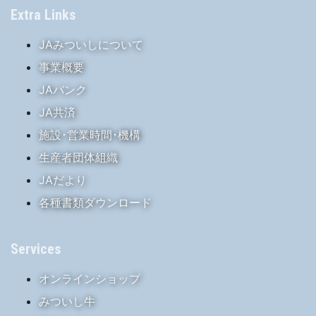
Extra Links
JAみついしについて
事業概要
JAバンク
JA共済
施設･営業時間･機構
生産者団体組織
JAだより
各種書類ダウンロード
Services
オンラインショップ
みついし牛