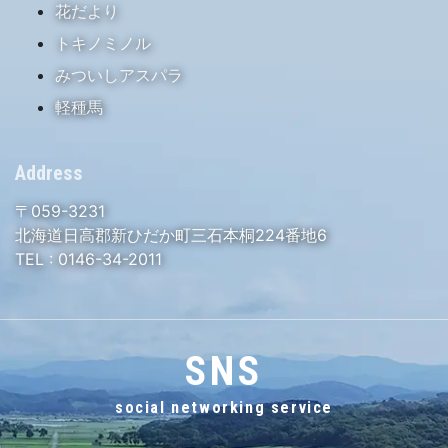
花だより
トキノミノル
みついしアスパラ
軽種馬
Address
〒059-3231
北海道日高郡新ひだか町三石本桐224番地6
TEL :
0146-34-2011
SNS
social networking service