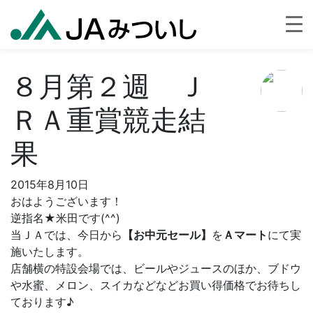
８月第２週 Ｊ
ＲＡ重賞競走結
果
2015年8月10日
おはようございます！
逆指名★米田です(^^)
当ＪＡでは、今日から
【お中元セール】
を
Ａマート
にて実
施いたします。
店舗横の特設会場では、ビールやジュースのほか、ブドウ
や水蜜、メロン、スイカなどなどお買い得価格でお待ちし
ております♪