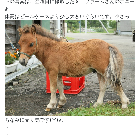
下の写真は、金曜日に撮影したＳＴファームさんのポニー
♪
体高はビールケースより少し大きいぐらいです。小さっ！
ちなみに売り馬です(^^)v。
・
・