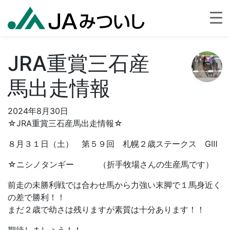
JRA重賞三石産
馬出走情報
2024年8月30日
☆JRA重賞三石産馬出走情報☆
８月３１日（土） 第５９回 札幌２歳ステークス GⅢ
☆ニシノタンギー （折手牧場さんの生産馬です）
前走の未勝利戦では合わせ馬から力強い末脚で１馬身近く
の差で勝利！！
まだ２歳で幼さは残りますが素質は十分あります！！