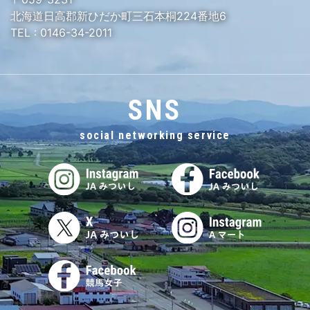
北海道日高郡新ひだか町三石本桐224番地6
TEL :
0146-34-2011
SNS
social networking service