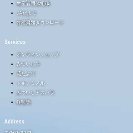
生産者団体組織
JAだより
各種書類ダウンロード
Services
オンラインショップ
みついし牛
花だより
トキノミノル
みついしアスパラ
軽種馬
Address
〒059-3231