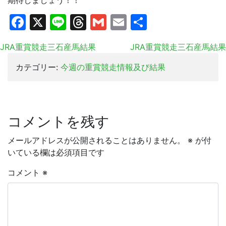
期待しましょう！！
Facebook
X
Line
Threads
Gmail
Email
共
有
JRA重賞競走三石産馬結果
JRA重賞競走三石産馬結果
カテゴリー:
今週の重賞競走情報及び結果
コメントを残す
メールアドレスが公開されることはありません。
※
が付
いている欄は必須項目です
コメント
※