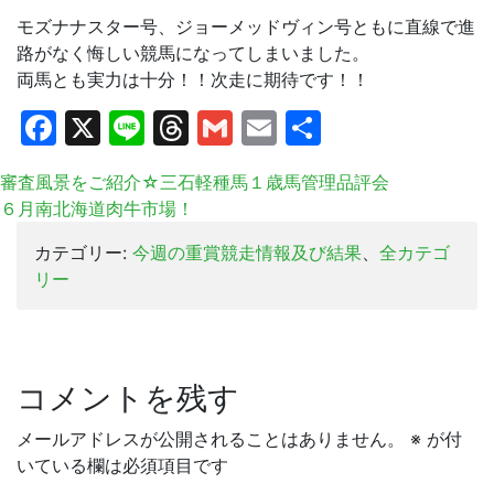
モズナナスター号、ジョーメッドヴィン号ともに直線で進
路がなく悔しい競馬になってしまいました。
両馬とも実力は十分！！次走に期待です！！
Facebook
X
Line
Threads
Gmail
Email
共
有
審査風景をご紹介☆三石軽種馬１歳馬管理品評会
６月南北海道肉牛市場！
カテゴリー:
今週の重賞競走情報及び結果
、
全カテゴ
リー
コメントを残す
メールアドレスが公開されることはありません。
※
が付
いている欄は必須項目です