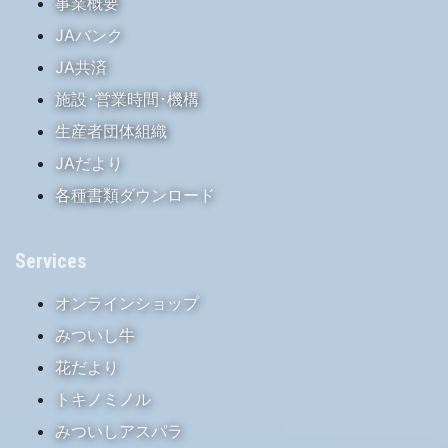
事業概要
JAバンク
JA共済
施設･営業時間･機構
生産者団体組織
JAだより
各種書類ダウンロード
Services
オンラインショップ
みついし牛
花だより
トキノミノル
みついしアスパラ