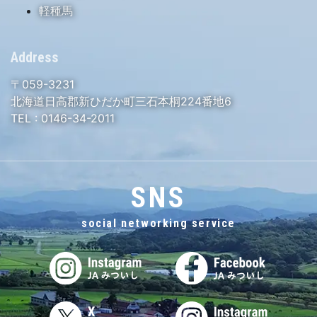
軽種馬
Address
〒059-3231
北海道日高郡新ひだか町三石本桐224番地6
TEL :
0146-34-2011
SNS
social networking service