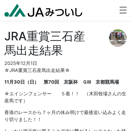
JRA重賞三石産
馬出走結果
2025年12月1日
☆JRA重賞三石産馬出走結果☆
11月30日（日） 第70回 京阪杯 ＧⅢ 京都競馬場
☆エイシンフェンサー ５着！！ （木田牧場さんの生
産馬です）
香港のレースから７ヶ月の休み明けで最後追い込みよく走
り切りました！！