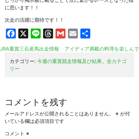
しっかり掲示板に載ることで次に繋がるレースとなった様
に思います！！
次走の活躍に期待です！！
Facebook
X
Line
Threads
Gmail
Email
共
有
JRA重賞三石産馬出走情報
アイディア満載の料理を楽しんで
カテゴリー:
今週の重賞競走情報及び結果
、
全カテゴ
リー
コメントを残す
メールアドレスが公開されることはありません。
※
が付
いている欄は必須項目です
コメント
※