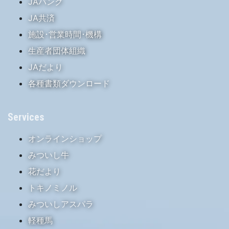
JAバンク
JA共済
施設･営業時間･機構
生産者団体組織
JAだより
各種書類ダウンロード
Services
オンラインショップ
みついし牛
花だより
トキノミノル
みついしアスパラ
軽種馬