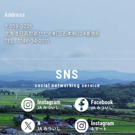
Address
〒059-3231
北海道日高郡新ひだか町三石本桐224番地6
TEL :
0146-34-2011
SNS
social networking service