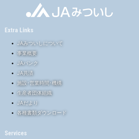
Extra Links
JAみついしについて
事業概要
JAバンク
JA共済
施設･営業時間･機構
生産者団体組織
JAだより
各種書類ダウンロード
Services