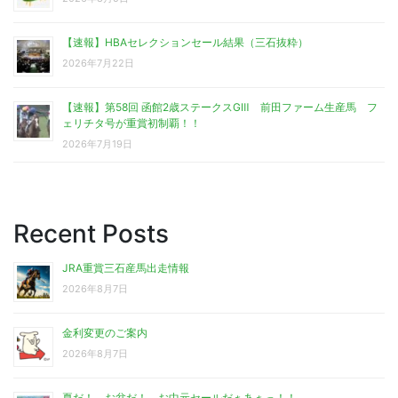
【速報】HBAセレクションセール結果（三石抜粋）
2026年7月22日
【速報】第58回 函館2歳ステークスGⅢ 前田ファーム生産馬 フ
ェリチタ号が重賞初制覇！！
2026年7月19日
Recent Posts
JRA重賞三石産馬出走情報
2026年8月7日
金利変更のご案内
2026年8月7日
夏だ！ お盆だ！ お中元セールだぁあぁっ！！