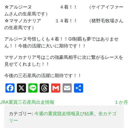
☆アルジーヌ ４着！！ （ケイアイファー
ムさんの生産馬です）
☆マサノカナリア １４着！！ （猪野毛牧場さん
の生産馬です）
アルジーヌ号惜しくも４着！！GⅠ制覇も夢ではありませ
ん！！今後の活躍に大いに期待です！！
マサノカナリア号はこの強豪馬相手に次に繋がるレースを
見せてくれました！！
今後の三石産馬の活躍に期待です！！
Facebook
X
Line
Threads
Gmail
Email
共
有
JRA重賞三石産馬出走情報
１か月
カテゴリー:
今週の重賞競走情報及び結果
、
全カテゴ
リー