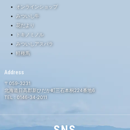
オンラインショップ
みついし牛
花だより
トキノミノル
みついしアスパラ
軽種馬
Address
〒059-3231
北海道日高郡新ひだか町三石本桐224番地6
TEL :
0146-34-2011
SNS