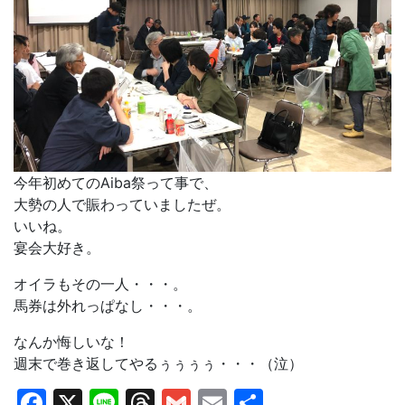
今年初めてのAiba祭って事で、
大勢の人で賑わっていましたぜ。
いいね。
宴会大好き。
オイラもその一人・・・。
馬券は外れっぱなし・・・。
なんか悔しいな！
週末で巻き返してやるぅぅぅぅ・・・（泣）
Facebook
X
Line
Threads
Gmail
Email
共