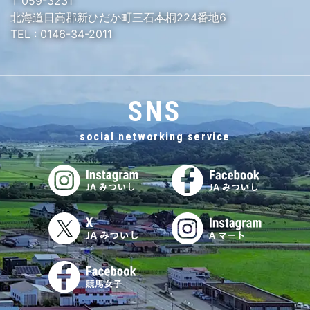
〒059-3231
北海道日高郡新ひだか町三石本桐224番地6
TEL :
0146-34-2011
SNS
social networking service