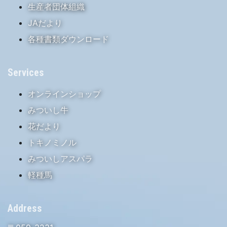
生産者団体組織
JAだより
各種書類ダウンロード
Services
オンラインショップ
みついし牛
花だより
トキノミノル
みついしアスパラ
軽種馬
Address