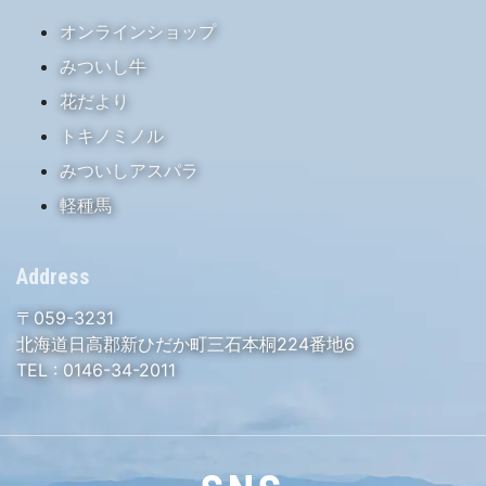
オンラインショップ
みついし牛
花だより
トキノミノル
みついしアスパラ
軽種馬
Address
〒059-3231
北海道日高郡新ひだか町三石本桐224番地6
TEL :
0146-34-2011