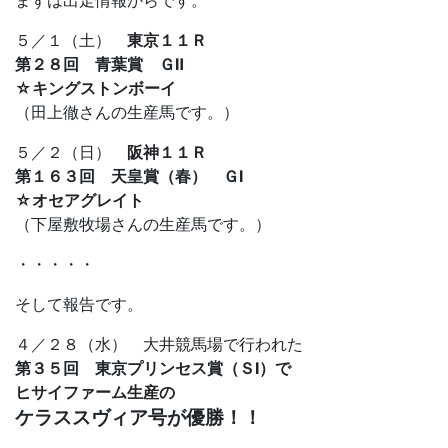
まずは出走情報からです。
５／１（土）
東京１１Ｒ
第２８回 青葉賞 ＧⅡ
☆キングストンボーイ
（田上徹さんの生産馬です。）
５／２（日）
阪神１１Ｒ
第１６３回 天皇賞（春） ＧⅠ
☆オセアグレイト
（下屋敷牧場さんの生産馬です。）
・・・・・
そして報告です。
４／２８（水） 大井競馬場で行われた
第３５回 東京プリンセス賞（ＳⅠ）で
ヒサイファーム生産の
ケラススヴィア号が優勝！！