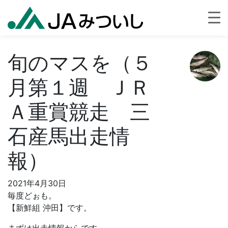
旬のマスを（５
月第１週 ＪＲ
Ａ重賞競走 三
石産馬出走情
報）
2021年4月30日
毎度どぉも。
【新鮮組 沖田】です。