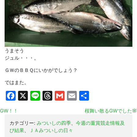
うまそう
ジュル・・・。
ＧＷのＢＢＱにいかがでしょう？
ではまた。
Facebook
X
Line
Threads
Gmail
Email
共
有
GW！！
桜舞い散るGWでした🌸
カテゴリー:
みついしの四季
、
今週の重賞競走情報及
び結果
、
ＪＡみついしの日々