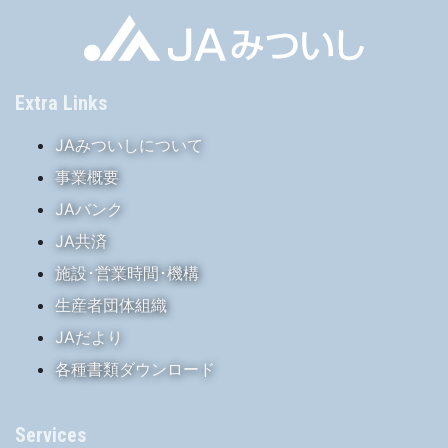
Extra Links
JAみついしについて
事業概要
JAバンク
JA共済
施設･営業時間･機構
生産者団体組織
JAだより
各種書類ダウンロード
Services