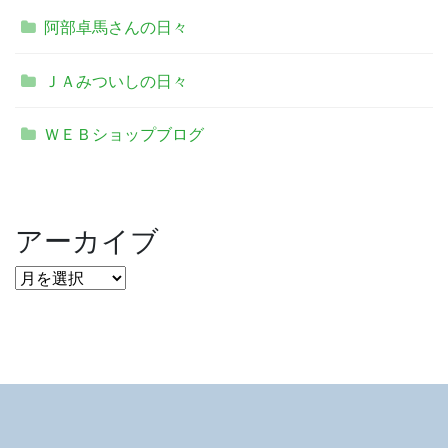
阿部卓馬さんの日々
ＪＡみついしの日々
ＷＥＢショップブログ
アーカイブ
ア
ー
カ
イ
ブ