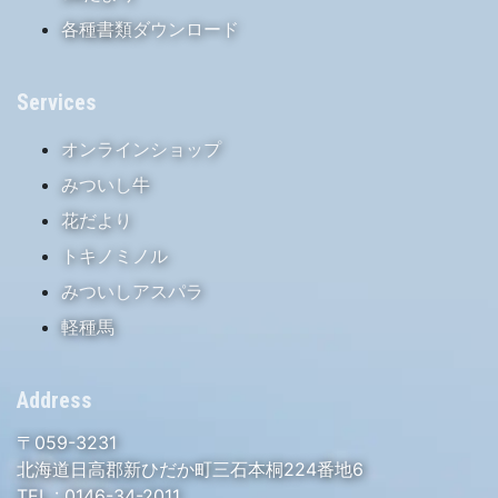
各種書類ダウンロード
Services
オンラインショップ
みついし牛
花だより
トキノミノル
みついしアスパラ
軽種馬
Address
〒059-3231
北海道日高郡新ひだか町三石本桐224番地6
TEL :
0146-34-2011