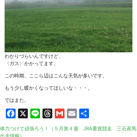
わかりづらいんですけど、
〈ガス〉かかってます。
この時期、ここら辺はこんな天気が多いです。
もう少し暖かくなってほしいな・・・。
ではまた。
Facebook
X
Line
Threads
Gmail
Email
共
有
体力つけて頑張ろう！（５月第４週 JRA重賞競走 三石産馬
出走情報）