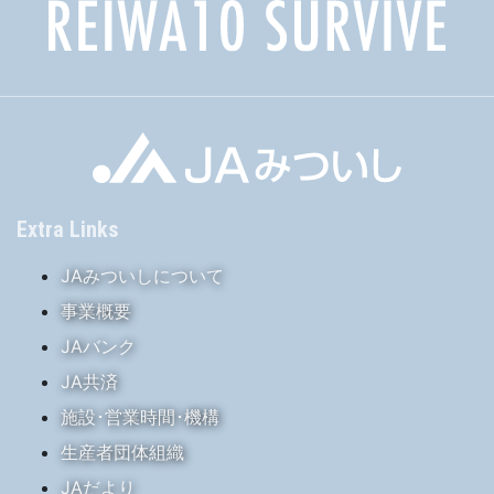
Extra Links
JAみついしについて
事業概要
JAバンク
JA共済
施設･営業時間･機構
生産者団体組織
JAだより