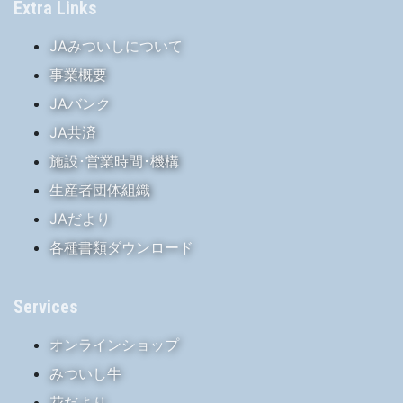
Extra Links
JAみついしについて
事業概要
JAバンク
JA共済
施設･営業時間･機構
生産者団体組織
JAだより
各種書類ダウンロード
Services
オンラインショップ
みついし牛
花だより