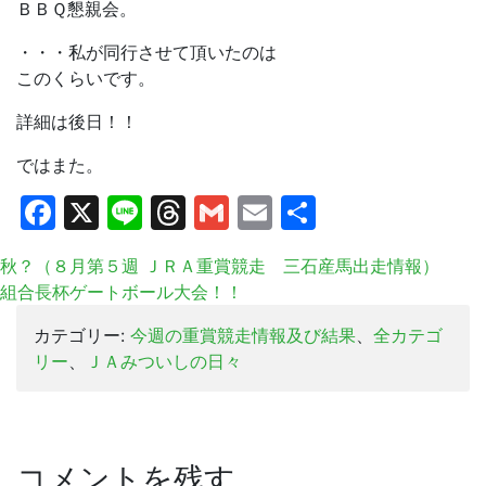
ＢＢＱ懇親会。
・・・私が同行させて頂いたのは
このくらいです。
詳細は後日！！
ではまた。
Facebook
X
Line
Threads
Gmail
Email
共
有
秋？（８月第５週 ＪＲＡ重賞競走 三石産馬出走情報）
組合長杯ゲートボール大会！！
カテゴリー:
今週の重賞競走情報及び結果
、
全カテゴ
リー
、
ＪＡみついしの日々
コメントを残す