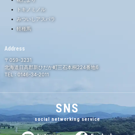
トキノミノル
みついしアスパラ
軽種馬
Address
〒059-3231
北海道日高郡新ひだか町三石本桐224番地6
TEL :
0146-34-2011
SNS
social networking service