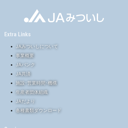
Extra Links
JAみついしについて
事業概要
JAバンク
JA共済
施設･営業時間･機構
生産者団体組織
JAだより
各種書類ダウンロード