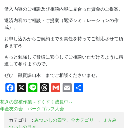
借入内容のご相談及び相談内容に見合った資金のご提案、
返済内容のご相談・ご提案（返済シミュレーションの作
成）、
お申し込みからご契約までを責任を持ってご対応させて頂
きます💪
もっと勉強して皆様に安心してご相談いただけるように精
進して参りますので、
ぜひ 融資課山本 までご相談くださいませ。
Facebook
X
Line
Threads
Gmail
Email
共
有
花きの定植作業～すくすく成長中～
年金友の会 パークゴルフ大会
カテゴリー:
みついしの四季
、
全カテゴリー
、
ＪＡみ
ついしの日々