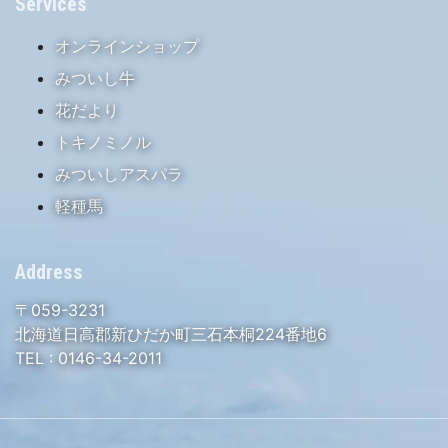
Services
オンラインショップ
みついし牛
花だより
トキノミノル
みついしアスパラ
軽種馬
Address
〒059-3231
北海道日高郡新ひだか町三石本桐224番地6
TEL :
0146-34-2011