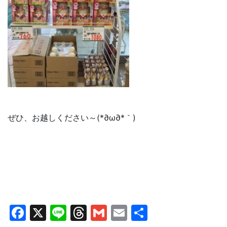
ぜひ、お越しください～(*∂ω∂*｀)
Facebook
X
Line
Threads
Gmail
Email
共