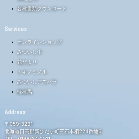
各種書類ダウンロード
Services
オンラインショップ
みついし牛
花だより
トキノミノル
みついしアスパラ
軽種馬
Address
〒059-3231
北海道日高郡新ひだか町三石本桐224番地6
TEL :
0146-34-2011