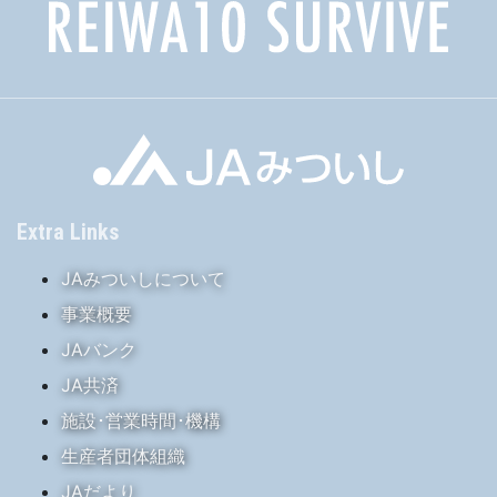
Extra Links
JAみついしについて
事業概要
JAバンク
JA共済
施設･営業時間･機構
生産者団体組織
JAだより