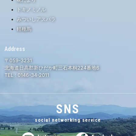
トキノミノル
みついしアスパラ
軽種馬
Address
〒059-3231
北海道日高郡新ひだか町三石本桐224番地6
TEL :
0146-34-2011
SNS
social networking service