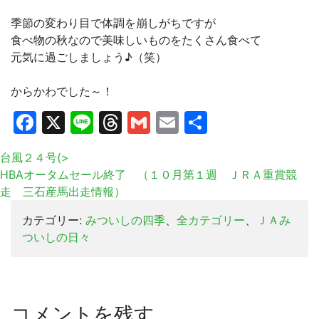
季節の変わり目で体調を崩しがちですが
食べ物の秋なので美味しいものをたくさん食べて
元気に過ごしましょう♪（笑）
からかわでした～！
Facebook
X
Line
Threads
Gmail
Email
共
有
台風２４号(>
HBAオータムセール終了 （１０月第１週 ＪＲＡ重賞競
走 三石産馬出走情報）
カテゴリー:
みついしの四季
、
全カテゴリー
、
ＪＡみ
ついしの日々
コメントを残す