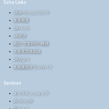
Extra Links
JAみついしについて
事業概要
JAバンク
JA共済
施設･営業時間･機構
生産者団体組織
JAだより
各種書類ダウンロード
Services
オンラインショップ
みついし牛
花だより