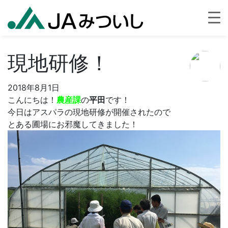
現地研修！
2018年8月1日
こんにちは！
農産課
の
平田
です！
今日はアスパラの現地研修が開催されたので
とある圃場にお邪魔してきました！