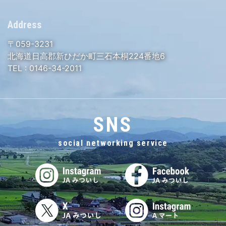
Address
〒059-3231
北海道日高郡新ひだか町三石本桐224番地6
TEL :
0146-34-2011
SNS
social networking service