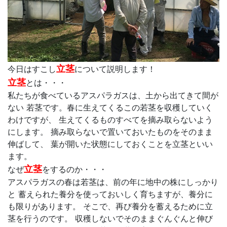
立茎
今日はすこし
について説明します！
立茎
とは・・・
私たちが食べているアスパラガスは、土から出てきて間が
ない
若茎です。春に生えてくるこの若茎を収穫していく
わけですが、
生えてくるものすべてを摘み取らないよう
にします。
摘み取らないで置いておいたものをそのまま
伸ばして、
葉が開いた状態にしておくことを立茎といい
ます。
立茎
なぜ
をするのか・・・
アスパラガスの春は若茎は、前の年に地中の株にしっかり
と
蓄えられた養分を使っておいしく育ちますが、養分に
も限りがあります。
そこで、再び養分を蓄えるために立
茎を行うのです。
収穫しないでそのままぐんぐんと伸び