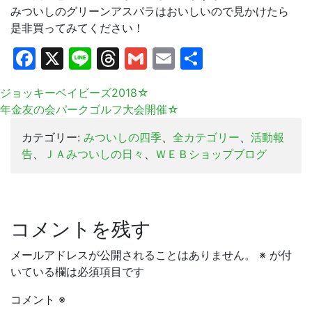
みついしのグリーンアスパラはおいしいので見かけたら
是非買ってみてください！
Facebook
X
Line
Threads
Gmail
Email
共
有
ジョッキーベイビーズ2018☆
年金友の会パークゴルフ大会開催☆
カテゴリー:
みついしの四季
、
全カテゴリー
、
活動報
告
、
ＪＡみついしの日々
、
ＷＥＢショップブログ
コメントを残す
メールアドレスが公開されることはありません。
※
が付
いている欄は必須項目です
コメント
※