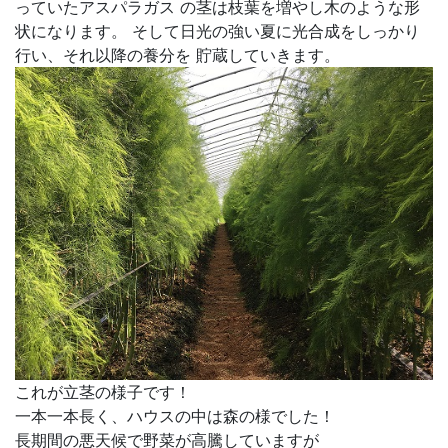
っていたアスパラガス
の茎は枝葉を増やし木のような形
状になります。
そして日光の強い夏に光合成をしっかり
行い、それ以降の養分を
貯蔵していきます。
これが立茎の様子です！
一本一本長く、ハウスの中は森の様でした！
長期間の悪天候で野菜が高騰していますが