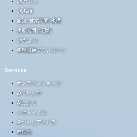
JAバンク
JA共済
施設･営業時間･機構
生産者団体組織
JAだより
各種書類ダウンロード
Services
オンラインショップ
みついし牛
花だより
トキノミノル
みついしアスパラ
軽種馬