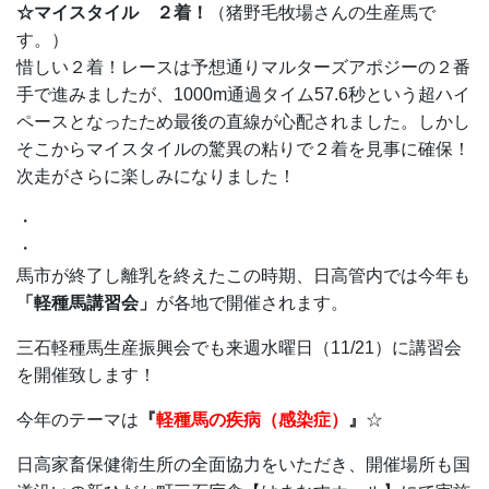
☆マイスタイル ２着！
（猪野毛牧場さんの生産馬で
す。）
惜しい２着！レースは予想通りマルターズアポジーの２番
手で進みましたが、1000m通過タイム57.6秒という超ハイ
ペースとなったため最後の直線が心配されました。しかし
そこからマイスタイルの驚異の粘りで２着を見事に確保！
次走がさらに楽しみになりました！
・
・
馬市が終了し離乳を終えたこの時期、日高管内では今年も
「軽種馬講習会」
が各地で開催されます。
三石軽種馬生産振興会でも来週水曜日（11/21）に講習会
を開催致します！
今年のテーマは
『
軽種馬の疾病（感染症）
』
☆
日高家畜保健衛生所の全面協力をいただき、開催場所も国