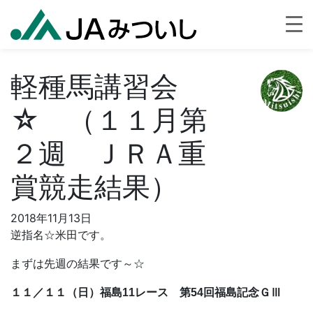
軽種馬講習会
☆ （１１月第
２週 ＪＲＡ重
賞競走結果）
2018年11月13日
逆指名☆米田です。
まずは先週の結果です～☆
１１／１１（日）福島11レース 第54回福島記念ＧⅢ