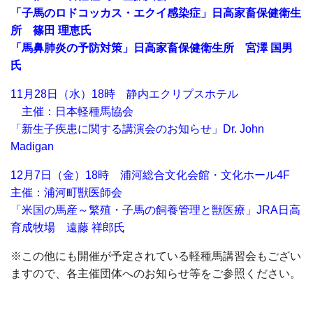
「子馬のロドコッカス・エクイ感染症」日高家畜保健衛生
所 篠田 理恵氏
「馬鼻肺炎の予防対策」日高家畜保健衛生所 宮澤 国男
氏
11月28日（水）18時 静内エクリプスホテル
主催：日本軽種馬協会
「新生子疾患に関する講演会のお知らせ」Dr. John
Madigan
12月7日（金）18時 浦河総合文化会館・文化ホール4F
主催：浦河町獣医師会
「米国の馬産～繁殖・子馬の飼養管理と獣医療」JRA日高
育成牧場 遠藤 祥郎氏
※この他にも開催が予定されている軽種馬講習会もござい
ますので、各主催団体へのお知らせ等をご参照ください。