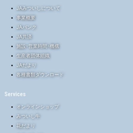
JAみついしについて
事業概要
JAバンク
JA共済
施設･営業時間･機構
生産者団体組織
JAだより
各種書類ダウンロード
Services
オンラインショップ
みついし牛
花だより