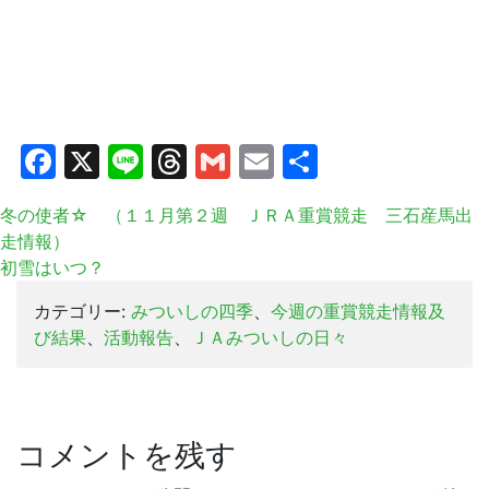
Facebook
X
Line
Threads
Gmail
Email
共
有
冬の使者☆ （１１月第２週 ＪＲＡ重賞競走 三石産馬出
走情報）
初雪はいつ？
カテゴリー:
みついしの四季
、
今週の重賞競走情報及
び結果
、
活動報告
、
ＪＡみついしの日々
コメントを残す