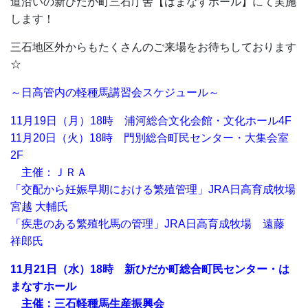
道沿いの新ひだか町三石庁舎【はまなすホール】にて実施
します！
三石地区外からもたくさんのご来場をお待ちしております
☆
～日高管内の軽種馬講習会スケジュール～
11月19日（月）18時 浦河総合文化会館・文化ホール4F
11月20日（火）18時 門別総合町民センター・大集会室
2F
主催：ＪＲＡ
「交配から妊娠早期における繁殖管理」JRA日高育成牧場
宮越 大輔氏
「疾患のある繁殖牝馬の管理」JRA日高育成牧場 遠藤
祥郎氏
11
月21日（水）18時 新ひだか町総合町民センター・は
まなすホール
主催：三石軽種馬生産振興会