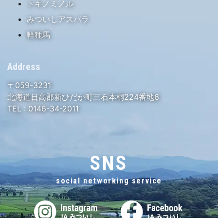
トキノミノル
みついしアスパラ
軽種馬
Address
〒059-3231
北海道日高郡新ひだか町三石本桐224番地6
TEL :
0146-34-2011
SNS
social networking service