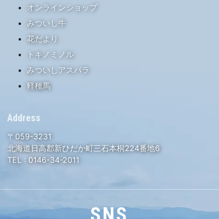
オンラインショップ
みついし牛
花だより
トキノミノル
みついしアスパラ
軽種馬
Address
〒059-3231
北海道日高郡新ひだか町三石本桐224番地6
TEL :
0146-34-2011
SNS