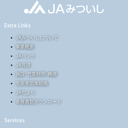
Extra Links
JAみついしについて
事業概要
JAバンク
JA共済
施設･営業時間･機構
生産者団体組織
JAだより
各種書類ダウンロード
Services