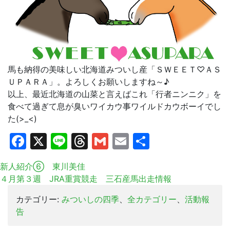
馬も納得の美味しい北海道みついし産「ＳＷＥＥＴ♡ＡＳ
ＵＰＡＲＡ」。よろしくお願いしますね～♪
以上、最近北海道の山菜と言えばこれ「行者ニンニク」を
食べて過ぎて息が臭いワイカウ事ワイルドカウボーイでし
た(>_<)
Facebook
X
Line
Threads
Gmail
Email
共
有
新人紹介⑥ 東川美佳
４月第３週 JRA重賞競走 三石産馬出走情報
カテゴリー:
みついしの四季
、
全カテゴリー
、
活動報
告