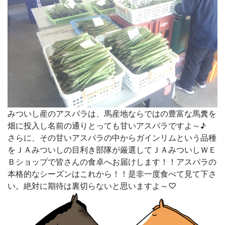
みついし産のアスパラは、馬産地ならではの豊富な馬糞を
畑に投入し名前の通りとっても甘いアスパラですよ～♪
さらに、その甘いアスパラの中からガインリムという品種
をＪＡみついしの目利き部隊が厳選してＪＡみついしＷＥ
Ｂショップで皆さんの食卓へお届けします！！アスパラの
本格的なシーズンはこれから！！是非一度食べて見て下さ
い。絶対に期待は裏切らないと思いますよ～♡