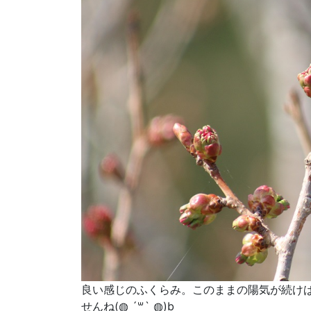
良い感じのふくらみ。このままの陽気が続け
せんね(◍ ´꒳` ◍)b