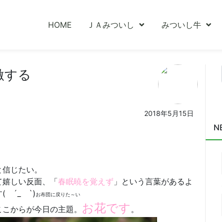
HOME
ＪＡみついし
みついし牛
激する
2018年5月15日
N
と信じたい。
て嬉しい反面、「
春眠暁を覚えず
」という言葉があるよ
 ´_ゝ`)
お布団に戻りた～い
お花です
ここからが今日の主題。
。