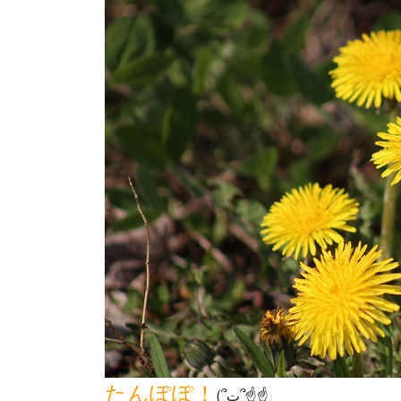
たんぽぽ！
(՞ټ՞☝☝