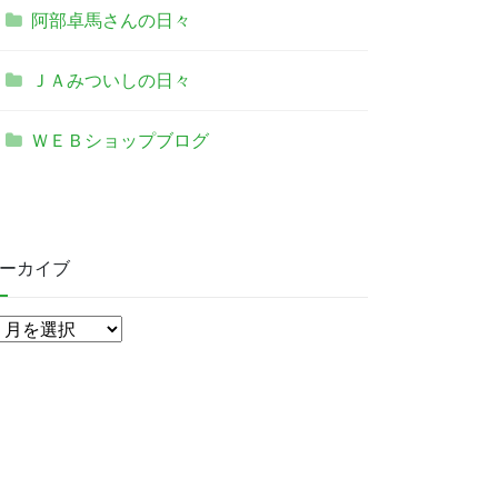
阿部卓馬さんの日々
ＪＡみついしの日々
ＷＥＢショップブログ
ーカイブ
ア
ー
カ
イ
ブ