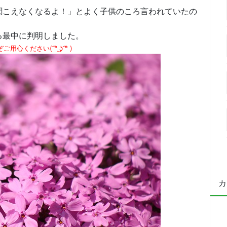
聞こえなくなるよ！」とよく子供のころ言われていたの
る最中に判明しました。
さい( ͡° ͜ʖ ͡° )
カ