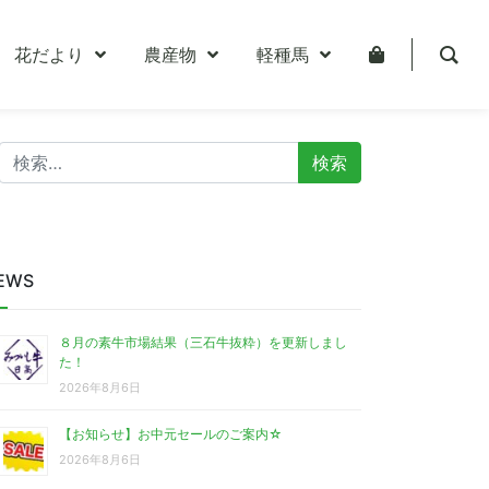
花だより
農産物
軽種馬
検
索:
EWS
８月の素牛市場結果（三石牛抜粋）を更新しまし
た！
2026年8月6日
【お知らせ】お中元セールのご案内☆
2026年8月6日