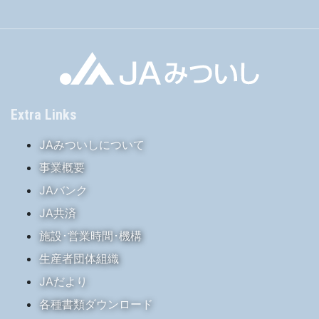
Extra Links
JAみついしについて
事業概要
JAバンク
JA共済
施設･営業時間･機構
生産者団体組織
JAだより
各種書類ダウンロード