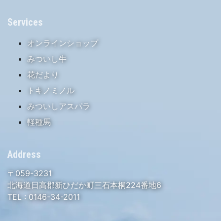
Services
オンラインショップ
みついし牛
花だより
トキノミノル
みついしアスパラ
軽種馬
Address
〒059-3231
北海道日高郡新ひだか町三石本桐224番地6
TEL :
0146-34-2011