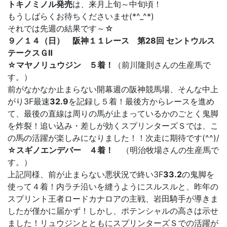
トキノミノル発売
は、来月上旬～中旬頃！
もうしばらくお待ちくださいませ(*^_^*)
それでは先週の結果です～☆
９／１４（日） 阪神１１レース 第28回 セントウルス
テークスＧⅡ
☆マヤノリュウジン ５着！
（前川隆則さんの生産馬で
す。）
前がなかなか止まらない開幕週の阪神競馬場、そんな中上
がり3F最速
32.9
を記録し５着！最後方からレースを進め
て、最後の直線は周りの馬が止まっているかのごとく鬼脚
を炸裂！追い込み・差しが効くスプリンターズＳでは、こ
の馬の活躍が楽しみになりました！！次走に期待です(^^)/
☆スギノエンデバー ４着！
（明治牧場さんの生産馬で
す。）
上記同様、前が止まらない悪状況で終い3F
33.2
の鬼脚を
使って４着！内ラチ沿いを縫うようにスルスルと、昨年の
スプリント王者ロードカナロアの主戦、岩田騎手が導きま
したが僅かに届かず！しかし、ポテンシャルの高さは示せ
ました！リュウジンとともにスプリンターズＳでの活躍が