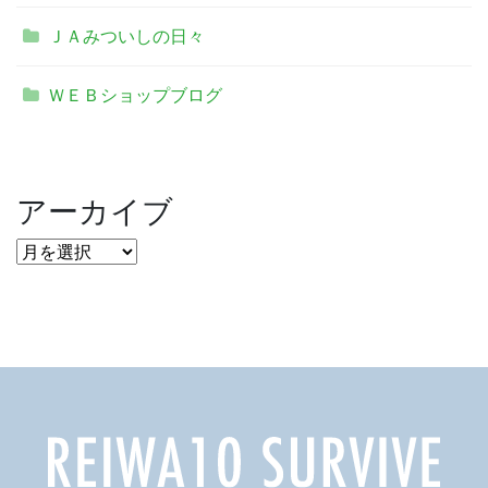
ＪＡみついしの日々
ＷＥＢショップブログ
アーカイブ
ア
ー
カ
イ
ブ