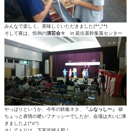
みんなで楽しく、美味しくいただきました(*^_^*)
そして夜は、恒例の
演芸会
☆ in 延出基幹集落センター
やっぱりというか、今年の鉄板ネタ、
「ふなっしー」
😆
ちょっと表情の硬いフナッシーでしたが、会場は大いに沸
きましたよ(^o^)
そしてトリは、下富沢婦人部！