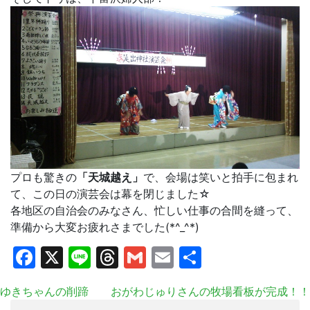
プロも驚きの
「天城越え」
で、会場は笑いと拍手に包まれ
て、この日の演芸会は幕を閉じました☆
各地区の自治会のみなさん、忙しい仕事の合間を縫って、
準備から大変お疲れさまでした(*^_^*)
Facebook
X
Line
Threads
Gmail
Email
共
有
ゆきちゃんの削蹄
おがわじゅりさんの牧場看板が完成！！