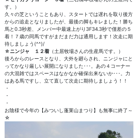
す。）
久々の芝ということもあり、スタートでは遅れを取り後方
からの追走となりましたが、最後の脚もキレました！勝ち
馬と0.3秒差、メンバー中最速上がり3F34.3秒で僅差の５
着！７歳の同馬ですがまだまだ力は通用します！次走に期
待しましょう(^^)/
☆ニンジャ １２着
（土居牧場さんの生産馬です。）
後ろからのレースとなり、大外を廻らされ、ニンジャにと
ってかなり厳しい展開になりました･･･。あの４コーナー
の大混雑ではスペースはなかなか確保出来ないか･･･。力
はある馬ですし、立て直して次走に期待しましょう！！
・
・
・
お陰様で今年の【みついし蓬莱山まつり】も無事に終了～
☆