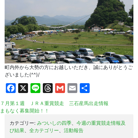
町内外から大勢の方にお越しいただき、誠にありがとうご
ざいました(^^)/
Facebook
X
Line
Threads
Gmail
Email
共
有
７月第１週 ＪＲＡ重賞競走 三石産馬出走情報
まもなく募集開始！！
カテゴリー:
みついしの四季
、
今週の重賞競走情報及
び結果
、
全カテゴリー
、
活動報告