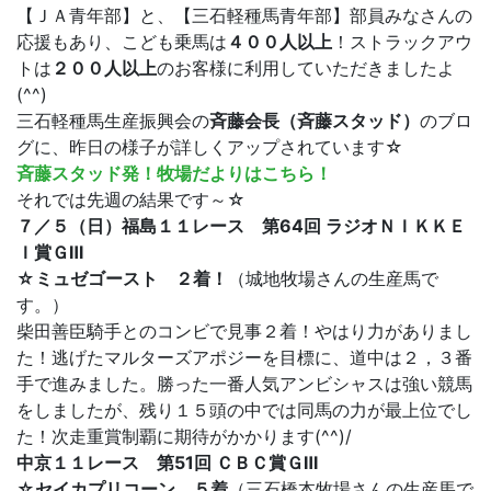
【ＪＡ青年部】と、【三石軽種馬青年部】部員みなさんの
応援もあり、こども乗馬は
４００人以上
！ストラックアウ
トは
２００人以上
のお客様に利用していただきましたよ
(^^)
三石軽種馬生産振興会の
斉藤会長（斉藤スタッド）
のブロ
グに、昨日の様子が詳しくアップされています☆
斉藤スタッド発！牧場だよりはこちら！
それでは先週の結果です～☆
７／５（日）福島１１レース 第64回 ラジオＮＩＫＫＥ
Ｉ賞ＧⅢ
☆ミュゼゴースト ２着！
（城地牧場さんの生産馬で
す。）
柴田善臣騎手とのコンビで見事２着！やはり力がありまし
た！逃げたマルターズアポジーを目標に、道中は２，３番
手で進みました。勝った一番人気アンビシャスは強い競馬
をしましたが、残り１５頭の中では同馬の力が最上位でし
た！次走重賞制覇に期待がかかります(^^)/
中京１１レース 第51回 ＣＢＣ賞ＧⅢ
☆セイカプリコーン ５着
（三石橋本牧場さんの生産馬で