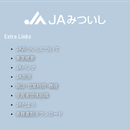
Extra Links
JAみついしについて
事業概要
JAバンク
JA共済
施設･営業時間･機構
生産者団体組織
JAだより
各種書類ダウンロード