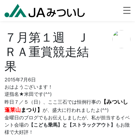
７月第１週 Ｊ
ＲＡ重賞競走結
果
2015年7月6日
おはようございます！
逆指名★米田です(^^)
【
みついし
昨日７／５（日）、ここ三石では恒例行事の
蓬莱山
まつり】
が、盛大に行われましたよ(^^)
金曜日のブログでもお伝えしましたが、私が担当するイベ
ント会場の
【こども乗馬】と【ストラックアウト】
もお陰
様で大好評！