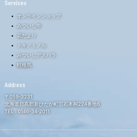
Services
オンラインショップ
みついし牛
花だより
トキノミノル
みついしアスパラ
軽種馬
Address
〒059-3231
北海道日高郡新ひだか町三石本桐224番地6
TEL :
0146-34-2011