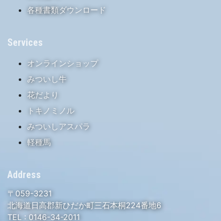
各種書類ダウンロード
Services
オンラインショップ
みついし牛
花だより
トキノミノル
みついしアスパラ
軽種馬
Address
〒059-3231
北海道日高郡新ひだか町三石本桐224番地6
TEL :
0146-34-2011