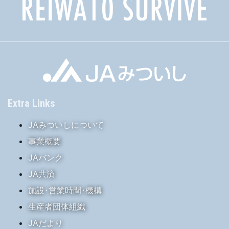
Extra Links
JAみついしについて
事業概要
JAバンク
JA共済
施設･営業時間･機構
生産者団体組織
JAだより