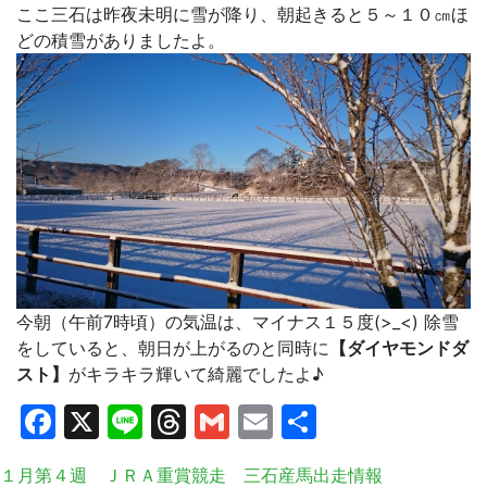
ここ三石は昨夜未明に雪が降り、朝起きると５～１０㎝ほ
どの積雪がありましたよ。
今朝（午前7時頃）の気温は、マイナス１５度(>_<) 除雪
をしていると、朝日が上がるのと同時に
【ダイヤモンドダ
スト】
がキラキラ輝いて綺麗でしたよ♪
Facebook
X
Line
Threads
Gmail
Email
共
有
１月第４週 ＪＲＡ重賞競走 三石産馬出走情報