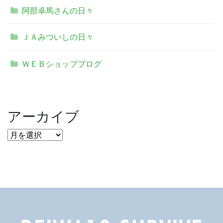
阿部卓馬さんの日々
ＪＡみついしの日々
ＷＥＢショップブログ
アーカイブ
ア
ー
カ
イ
ブ