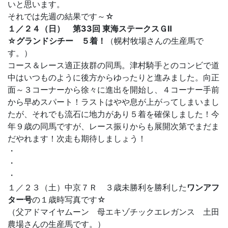
いと思います。
それでは先週の結果です～☆
１／２４（日） 第33回 東海ステークスＧⅡ
☆グランドシチー ５着！
（幌村牧場さんの生産馬で
す。）
コース＆レース適正抜群の同馬。津村騎手とのコンビで道
中はいつものように後方からゆったりと進みました。向正
面～３コーナーから徐々に進出を開始し、４コーナー手前
から早めスパート！ラストはやや息が上がってしまいまし
たが、それでも流石に地力があり５着を確保しました！今
年９歳の同馬ですが、レース振りからも展開次第でまだま
だやれます！次走も期待しましょう！
・
・
・
１／２３（土）中京７Ｒ ３歳未勝利を勝利した
ワンアフ
ター号
の１歳時写真です☆
（父アドマイヤムーン 母エキゾチックエレガンス 土田
農場さんの生産馬です。）