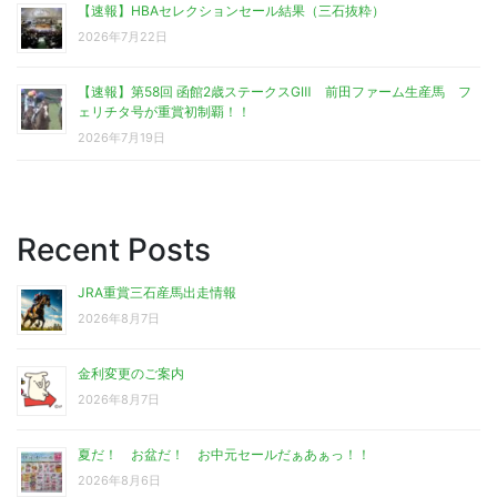
【速報】HBAセレクションセール結果（三石抜粋）
2026年7月22日
【速報】第58回 函館2歳ステークスGⅢ 前田ファーム生産馬 フ
ェリチタ号が重賞初制覇！！
2026年7月19日
Recent Posts
JRA重賞三石産馬出走情報
2026年8月7日
金利変更のご案内
2026年8月7日
夏だ！ お盆だ！ お中元セールだぁあぁっ！！
2026年8月6日