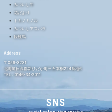
みついし牛
花だより
トキノミノル
みついしアスパラ
軽種馬
Address
〒059-3231
北海道日高郡新ひだか町三石本桐224番地6
TEL :
0146-34-2011
SNS
social networking service