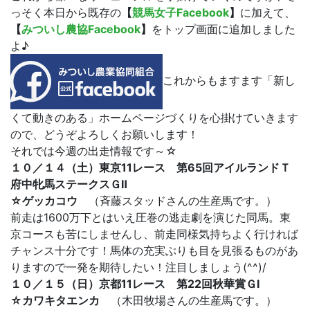
っそく本日から既存の
【
競馬女子Facebook
】
に加えて、
【
みついし農協Facebook
】
をトップ画面に追加しました
よ♪
これからもますます「新し
くて動きのある」ホームページづくりを心掛けていきます
ので、どうぞよろしくお願いします！
それでは今週の出走情報です～☆
１０／１４（土）東京11レース 第65回アイルランドＴ
府中牝馬ステークスＧⅡ
☆ゲッカコウ
（斉藤スタッドさんの生産馬です。）
前走は1600万下とはいえ圧巻の逃走劇を演じた同馬。東
京コースも苦にしませんし、前走同様気持ちよく行ければ
チャンス十分です！馬体の充実ぶりも目を見張るものがあ
りますので一発を期待したい！注目しましょう(^^)/
１０／１５（日）京都11レース 第22回秋華賞ＧⅠ
☆カワキタエンカ
（木田牧場さんの生産馬です。）