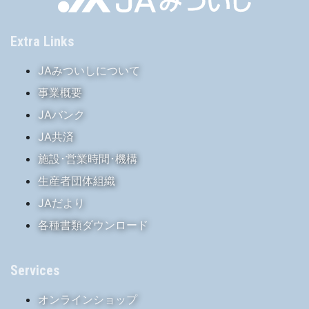
Extra Links
JAみついしについて
事業概要
JAバンク
JA共済
施設･営業時間･機構
生産者団体組織
JAだより
各種書類ダウンロード
Services
オンラインショップ