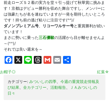
前走ローズＳ２着の実力を堂々引っ提げて秋華賞に挑みま
す！京都はデビュー勝利を収めた舞台ですし、メンバーに
は強豪たちが名を連ねていますが一発を期待したいところ
です！持ち前の逃げ粘りに注目です(^^)/
ダノンプレミアム号
、
リコーワルサー号
と重賞勝利が続い
ています！
まさに勢いに乗った
三石優駿
の活躍から目が離せませんよ
～(^^)/
それでは良い週末を～
Facebook
X
Line
Threads
Gmail
Email
共
有
お帽子◎
紅葉☆
カテゴリー:
みついしの四季
、
今週の重賞競走情報及
び結果
、
全カテゴリー
、
活動報告
、
ＪＡみついしの
日々