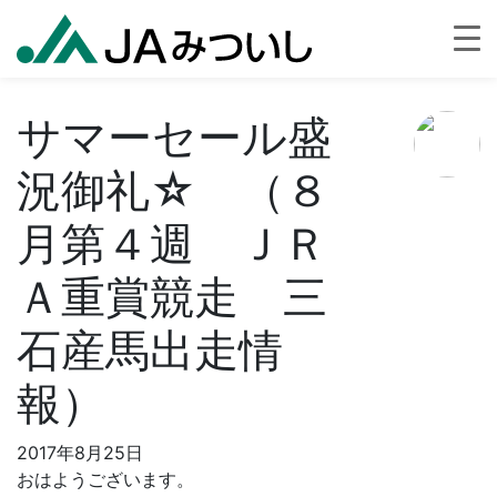
サマーセール盛
況御礼☆ （８
月第４週 ＪＲ
Ａ重賞競走 三
石産馬出走情
報）
2017年8月25日
おはようございます。