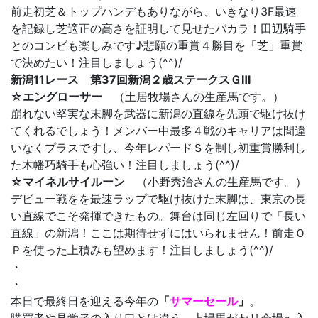
前走初芝＆トップハンデもありながら、いきなり3F最速
を記録し芝適正の高さを証明して見せたバカラ！田辺騎手
とのコンビも楽しみです♪悲願の重賞４勝目を「芝」重賞
で決めたい！注目しましょう(^^)/
新潟11レース 第37回新潟２歳ステークスＧⅢ
☆エングローサー
（土居牧場さんの生産馬です。）
崩れない堅実な末脚を武器に新潟の直線を先頭で駆け抜け
てくれるでしょう！メンバー中最多４戦のキャリアは間違
いなくプラスですし、今年レパードＳを制し初重賞勝利し
た木幡巧騎手も心強い！注目しましょう(^^)/
☆マイネルサイルーン
（小野秀治さんの生産馬です。）
デビュー戦をを最速ラップで駆け抜けた末脚は、東京の長
い直線でこそ発揮できたもの。舞台は同じ左回りで「長い
直線」の新潟！ここは期待せずにはいられません！前走Ｏ
Ｐを使った上積みも望めます！注目しましょう(^^)/
・
・
本日で最終日を迎える今年の
「
サマーセール
」
。