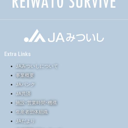
Extra Links
JAみついしについて
事業概要
JAバンク
JA共済
施設･営業時間･機構
生産者団体組織
JAだより