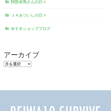
阿部卓馬さんの日々
ＪＡみついしの日々
ＷＥＢショップブログ
アーカイブ
ア
ー
カ
イ
ブ