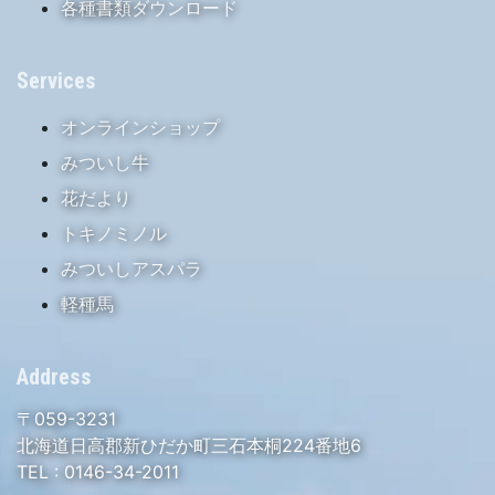
各種書類ダウンロード
Services
オンラインショップ
みついし牛
花だより
トキノミノル
みついしアスパラ
軽種馬
Address
〒059-3231
北海道日高郡新ひだか町三石本桐224番地6
TEL :
0146-34-2011