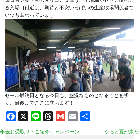
購買者や見学者の入り口とは違う、上場馬がセリ会場へ入
る入場口付近は、期待と不安いっぱいの生産牧場関係者で
いつも賑わっています。
セール最終日となる今日も、盛況なものとなることを祈
り、最後までここに立ちます！
Facebook
X
Line
Threads
Gmail
Email
共
有
年金お受取り・ご紹介キャンペーン！！
やっと夏が来た