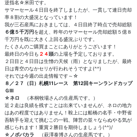
逆指名☆米田です。
サマーセール４日目を終了しましたが、一貫して連日売却
率８割の大盛況となっています！
我が三石産馬におきましては、４日目終了時点で売却総額
６億５千万円
を超え、昨年のサマーセール売却総額５億８
千万円を既に大きく上回る盛況ぶりです。
たくさんのご購買まことにありがとうございます！
最終日の今日も
２４
頭
の上場を予定しております。
２日目と４日目は生憎の天候（雨）となりましたが、最終
日は青空のなかセリが行われそうですよ(^^)
それでは今週の出走情報です～☆
８／２７（日）札幌11レース 第12回キーンランドカップ
ＧⅢ
☆ネロ
（本桐牧場さんの生産馬です。）
近２走は良績を残すことは出来ていませんが、ネロの地力
はあの程度ではありません！鞍上には船橋の名手・中野省
吾騎手を迎えて挑むこの一戦、陣営の並々ならぬやる気が
感じられます！重賞２勝目を期待しましょう(^^)/
☆ノボバカラ
（萩澤泰博さんの生産馬です。）