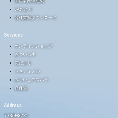
生産者団体組織
JAだより
各種書類ダウンロード
Services
オンラインショップ
みついし牛
花だより
トキノミノル
みついしアスパラ
軽種馬
Address
〒059-3231