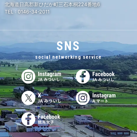
北海道日高郡新ひだか町三石本桐224番地6
TEL :
0146-34-2011
SNS
social networking service