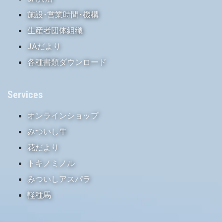
施設･営業時間･機構
生産者団体組織
JAだより
各種書類ダウンロード
Services
オンラインショップ
みついし牛
花だより
トキノミノル
みついしアスパラ
軽種馬