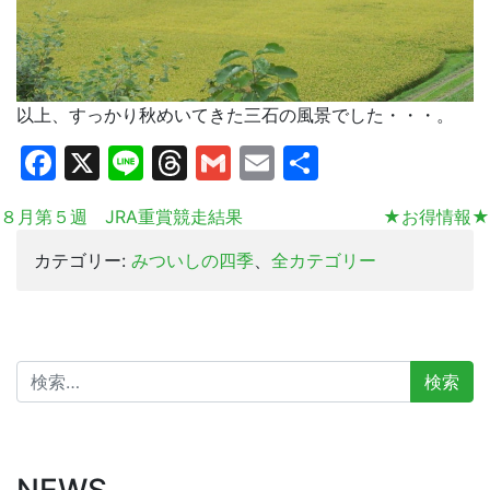
以上、すっかり秋めいてきた三石の風景でした・・・。
Facebook
X
Line
Threads
Gmail
Email
共
有
８月第５週 JRA重賞競走結果
★お得情報★
カテゴリー:
みついしの四季
、
全カテゴリー
検
索:
NEWS