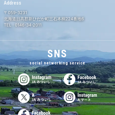
Address
〒059-3231
北海道日高郡新ひだか町三石本桐224番地6
TEL :
0146-34-2011
SNS
social networking service