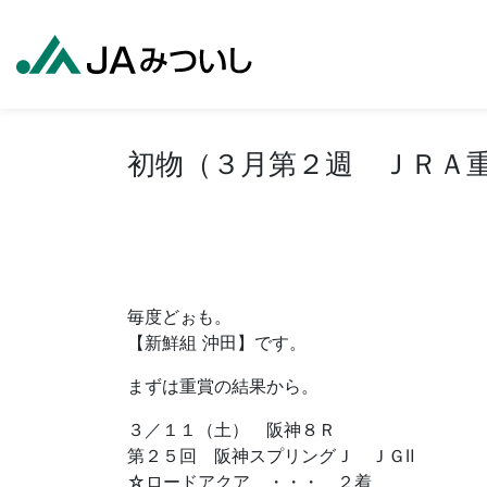
初物（３月第２週 ＪＲＡ
毎度どぉも。
【新鮮組 沖田】です。
まずは重賞の結果から。
３／１１（土） 阪神８Ｒ
第２５回 阪神スプリングＪ ＪＧⅡ
☆ロードアクア ・・・ ２着