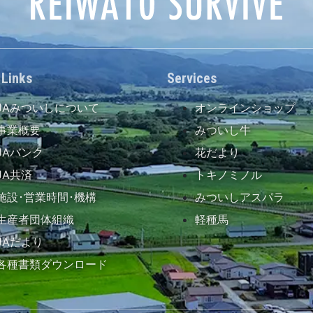
 Links
Services
JAみついしについて
オンラインショップ
事業概要
みついし牛
JAバンク
花だより
JA共済
トキノミノル
施設･営業時間･機構
みついしアスパラ
生産者団体組織
軽種馬
JAだより
各種書類ダウンロード