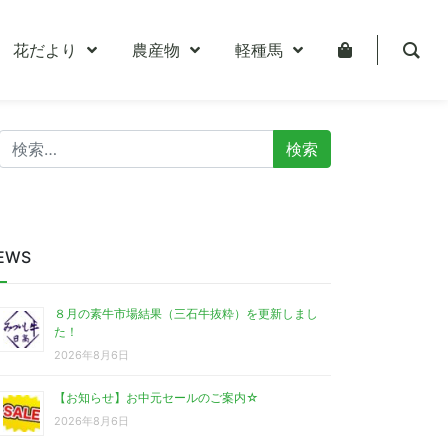
花だより
農産物
軽種馬
検
索:
EWS
８月の素牛市場結果（三石牛抜粋）を更新しまし
た！
2026年8月6日
【お知らせ】お中元セールのご案内☆
2026年8月6日