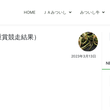
HOME
ＪＡみついし
みついし牛
重賞競走結果）
2023年3月13日
N