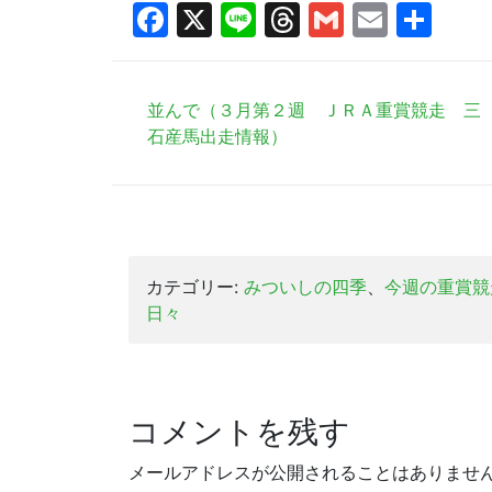
Facebook
X
Line
Threads
Gmail
Email
共
有
並んで（３月第２週 ＪＲＡ重賞競走 三
石産馬出走情報）
カテゴリー:
みついしの四季
、
今週の重賞競
日々
コメントを残す
メールアドレスが公開されることはありませ