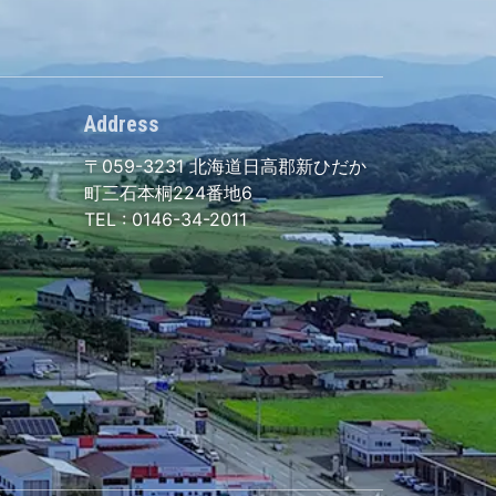
Address
〒059-3231
北海道日高郡新ひだか
町三石本桐224番地6
TEL :
0146-34-2011