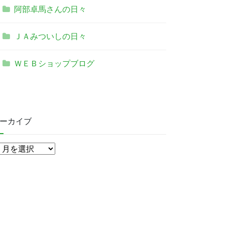
阿部卓馬さんの日々
ＪＡみついしの日々
ＷＥＢショップブログ
ーカイブ
ア
ー
カ
イ
ブ