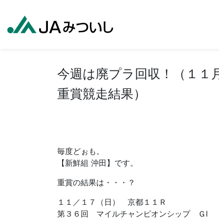
今週は廃プラ回収！（１１
重賞競走結果）
毎度どぉも。
【新鮮組 沖田】です。
重賞の結果は・・・？
１１／１７（日） 京都１１Ｒ
第３６回 マイルチャンピオンシップ ＧⅠ