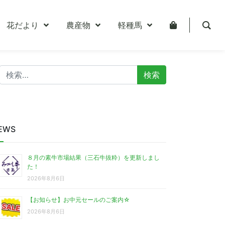
花だより
農産物
軽種馬
検
索:
EWS
８月の素牛市場結果（三石牛抜粋）を更新しまし
た！
2026年8月6日
【お知らせ】お中元セールのご案内☆
2026年8月6日