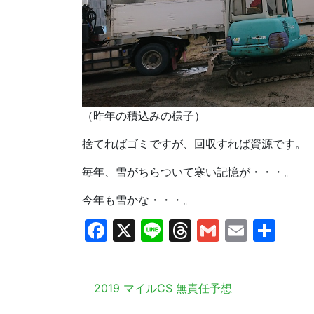
（昨年の積込みの様子）
捨てればゴミですが、回収すれば資源です。
毎年、雪がちらついて寒い記憶が・・・。
今年も雪かな・・・。
Facebook
X
Line
Threads
Gmail
Email
共
有
2019 マイルCS 無責任予想