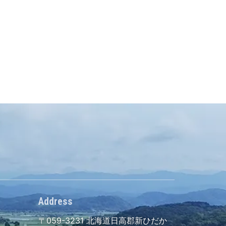
Address
〒059-3231
北海道日高郡新ひだか