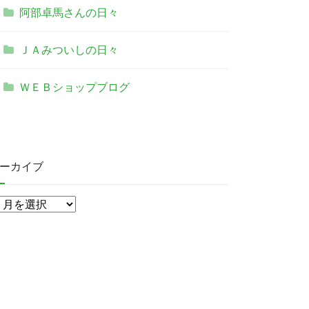
阿部卓馬さんの日々
ＪＡみついしの日々
ＷＥＢショップブログ
ーカイブ
ア
ー
カ
イ
ブ