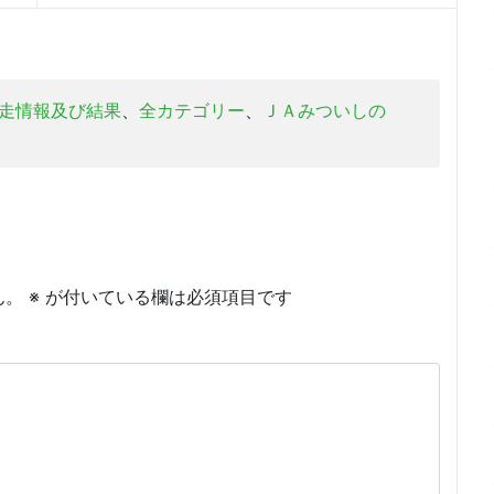
走情報及び結果
、
全カテゴリー
、
ＪＡみついしの
ん。
※
が付いている欄は必須項目です