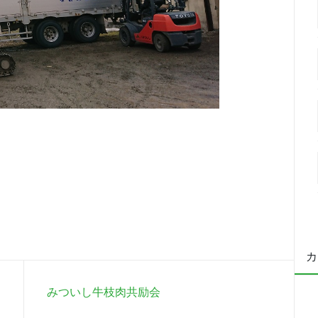
カ
みついし牛枝肉共励会