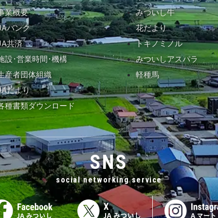
事業概要
みついし牛
JAバンク
花だより
JA共済
トキノミノル
施設･営業時間･機構
みついしアスパラ
生産者団体組織
軽種馬
JAだより
各種書類ダウンロード
SNS
social networking service