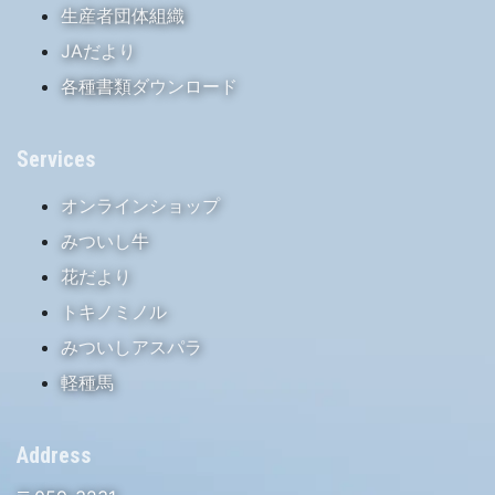
生産者団体組織
JAだより
各種書類ダウンロード
Services
オンラインショップ
みついし牛
花だより
トキノミノル
みついしアスパラ
軽種馬
Address