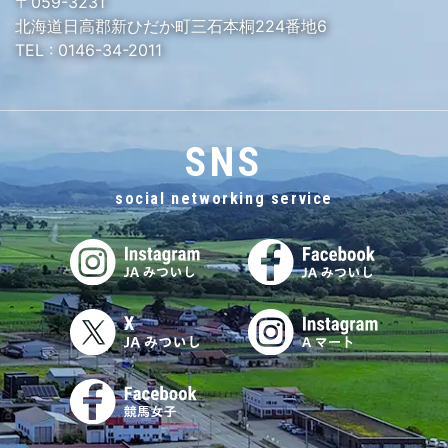
〒059-3231
北海道日高郡新ひだか町三石本桐224番地6
TEL :
0146-34-2011
SNS
social networking service