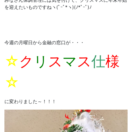
みなさん体調管理には気を付けて、クリスマスに年末年始
を迎えたいものですねヽ(ﾟｰﾟ*ヽ)(ﾉ*ﾟｰﾟ)ﾉ
今週の月曜日から金融の窓口が・・・
☆
ク
リ
ス
マ
ス
仕
様
☆
に変わりました～！！！