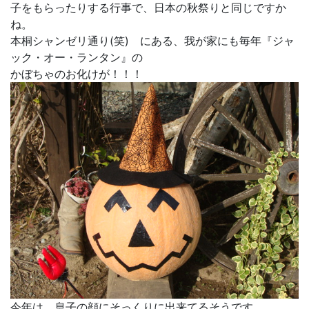
子をもらったりする行事で、日本の秋祭りと同じですか
ね。
本桐シャンゼリ通り(笑) にある、我が家にも毎年『ジャ
ック・オー・ランタン』の
かぼちゃのお化けが！！！
今年は、息子の顔にそっくりに出来てるそうです。