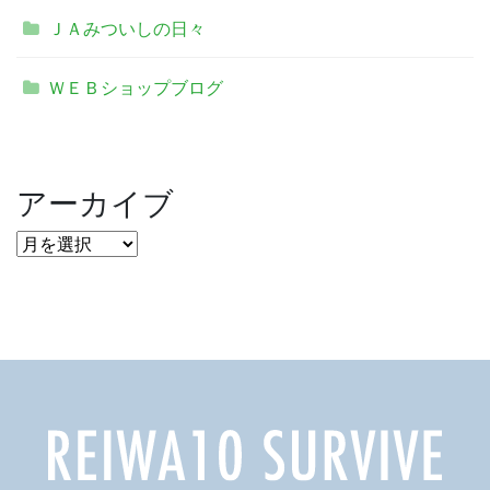
ＪＡみついしの日々
ＷＥＢショップブログ
アーカイブ
ア
ー
カ
イ
ブ