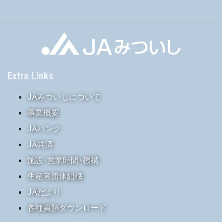
Extra Links
JAみついしについて
事業概要
JAバンク
JA共済
施設･営業時間･機構
生産者団体組織
JAだより
各種書類ダウンロード