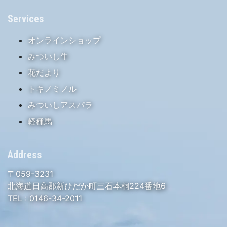
Services
オンラインショップ
みついし牛
花だより
トキノミノル
みついしアスパラ
軽種馬
Address
〒059-3231
北海道日高郡新ひだか町三石本桐224番地6
TEL :
0146-34-2011