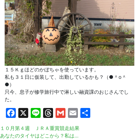
１５Ｋｇほどのかぼちゃを使っています。
私も３１日に仮装して、出勤しているかも？（●＾o＾
●）
只今、息子が修学旅行中で淋しい融資課のおじさんでし
た。
Facebook
X
Line
Threads
Gmail
Email
共
有
１０月第４週 ＪＲＡ重賞競走結果
あなたのタイヤはどこから？私は…